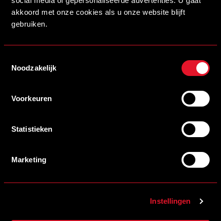
social media of gepersonaliseerde advertenties. U gaat
akkoord met onze cookies als u onze website blijft
Postcode
gebruiken.
Toestemmingsselectie
Plaats
Noodzakelijk
Voorkeuren
Statistieken
Marketing
Brainport partners
Premium partners
Instellingen
Partners CED