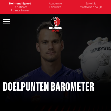
tester
Helmond Sport
Academie
Zakelijk
Fanaticats
Fanstore
Maatschappelijk
Ruimte huren
DOELPUNTEN BAROMETER