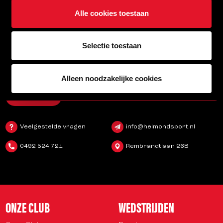
Stadion Naamgever
Alle cookies toestaan
Selectie toestaan
SCHRIJF JE IN VOOR DE NIEUWSBRIEF
Schrijf je in voor de nieuwsbrief en blijf op de hoogte!
Alleen noodzakelijke cookies
INSCHRIJVEN
Veelgestelde vragen
info@helmondsport.nl
0492 524 721
Rembrandtlaan 26B
ONZE CLUB
WEDSTRIJDEN