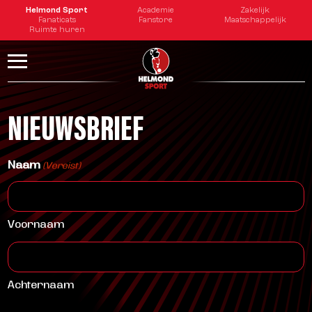
tester
Helmond Sport
Academie
Zakelijk
Fanaticats
Fanstore
Maatschappelijk
Ruimte huren
NIEUWSBRIEF
Naam
(Vereist)
Voornaam
Achternaam