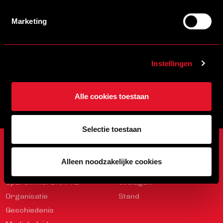
Schrijf je in voor de nieuwsbrief en blijf op de hoogte!
Marketing
INSCHRIJVEN
Instellingen
Veelgestelde vragen
info@helmondsport.nl
0492 524 721
Rembrandtlaan 26B
Alle cookies toestaan
Selectie toestaan
ONZE CLUB
WEDSTRIJDEN
Alleen noodzakelijke cookies
Onze Club
Programma
Sparen met DAPPRE
Uitslagen
Organisatie
Stand
Geschiedenis