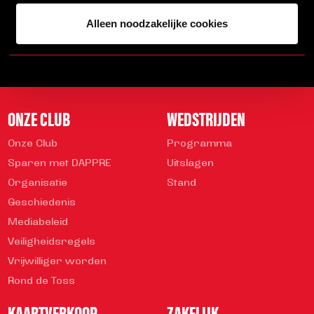
Veelgestelde vragen
info@helmondsport.nl
Alleen noodzakelijke cookies
0492 524 721
Rembrandtlaan 26B
ONZE CLUB
WEDSTRIJDEN
Onze Club
Programma
Sparen met DAPPRE
Uitslagen
Organisatie
Stand
Geschiedenis
Mediabeleid
Veiligheidsregels
Vrijwilliger worden
Rond de Toss
KAARTVERKOOP
ZAKELIJK