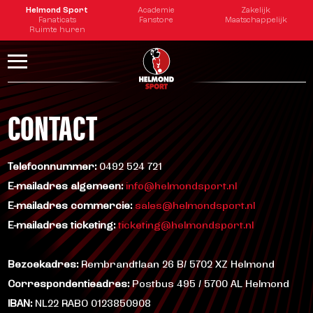
tester
Helmond Sport
Academie
Zakelijk
Fanaticats
Fanstore
Maatschappelijk
Ruimte huren
CONTACT
Telefoonnummer:
0492 524 721
E-mailadres algemeen:
info@helmondsport.nl
E-mailadres commercie:
sales@helmondsport.nl
E-mailadres ticketing:
ticketing@helmondsport.nl
Bezoekadres:
Rembrandtlaan 26 B/ 5702 XZ Helmond
Correspondentieadres:
Postbus 495 / 5700 AL Helmond
IBAN:
NL22 RABO 0123850908