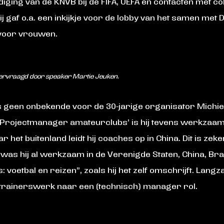
iging van de KNVB bij de FIFA, UEFA en contacten met c
ij gaf o.a. een inkijkje voor de lobby van het samen met 
voor vrouwen.
ervraagd door speaker Martie Jeuken.
geen onbekende voor de 30-jarige organisator Michiel 
 ‘Projectmanager amateurclubs’ is hij tevens werkzaam 
het buitenland leidt hij coaches op in China. Dit is zeker
 was hij al werkzaam in de Verenigde Staten, China, Braz
 voetbal en reizen”, zoals hij het zelf omschrijft. La
trainerswerk naar een (technisch) manager rol.