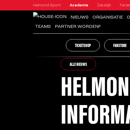
Helmond Sport
Academie
Zakelijk
Fanat
NIEUWS
ORGANISATIE
O
TEAMS
PARTNER WORDEN?
TICKETSHOP
FANSTORE
ALLE NIEUWS
HELMON
INFORM