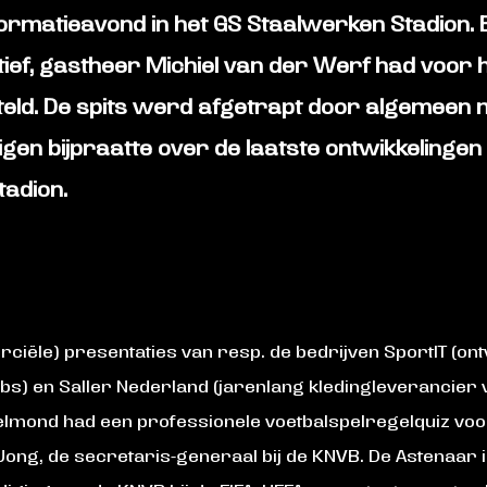
ormatieavond in het GS Staalwerken Stadion. E
ief, gastheer Michiel van der Werf had voor
d. De spits werd afgetrapt door algemeen 
en bijpraatte over de laatste ontwikkelingen 
adion.
ële) presentaties van resp. de bedrijven SportIT (ont
bs) en Saller Nederland (jarenlang kledingleverancier 
mond had een professionele voetbalspelregelquiz voorb
ong, de secretaris-generaal bij de KNVB. De Astenaar 