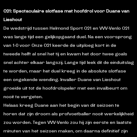
O21: Spectaculaire slotfase met hoofdrol voor Duane van
Lieshout
De wedstrijd tussen
Helmond Sport O21
en
VVV-Venlo O21
was lange tijd een gelijkopgaand duel. Na een voorsprong
van 1-0 voor Onze O21 keerde de uitploeg kort in de
tweede helft al snel het tij en kwam het door twee goals
snel achter elkaar langszij. Lange tijd leek dit de einduitslag
te worden, maar het duel kreeg in de absolute
slotfase
een ongekende wending. Invaller Duane van Lieshout
groeide uit tot de hoofdrolspeler met een invalbeurt om
nooit te vergeten.
Helaas kreeg Duane aan het begin van dit seizoen te
horen dat zijn droom als profvoetballer nooit werkelijkheid
zou worden. Tegen VVV-Venlo zou hij zijn eerste en laatste
minuten van het seizoen maken, om daarna definitief zijn