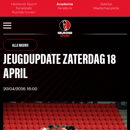
Helmond Sport
Academie
Zakelijk
Fanaticats
Fanstore
Maatschappelijk
Ruimte huren
ALLE NIEUWS
JEUGDUPDATE ZATERDAG 18
APRIL
20/04/2026 16:00