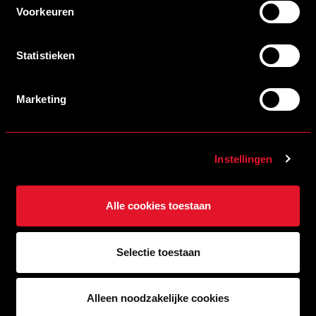
tweemaal te scoren, waardoor Helmond Sport uiteindelijk
Voorkeuren
met 2-0 onderuit ging.
Statistieken
Het was een weekend met uiteenlopende resultaten, maar
vooral met mooie verhalen, ontwikkeling en strijdlust
Marketing
binnen de jeugdopleiding van Helmond Sport.
Instellingen
Alle cookies toestaan
Selectie toestaan
Alleen noodzakelijke cookies