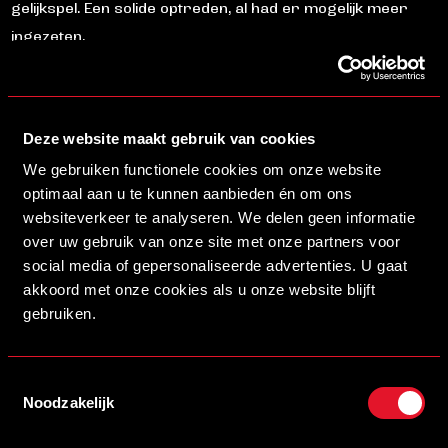
gelijkspel. Een solide optreden, al had er mogelijk meer
ingezeten.
O14: Knappe comeback en verdiende overwinning
Helmond Sport O14
toonde veerkracht na een moeizame
Deze website maakt gebruik van cookies
eerste helft waarin het met 1-0 achterstond. Na rust
We gebruiken functionele cookies om onze website
kwam het team sterk terug met beter samenspel en
optimaal aan u te kunnen aanbieden én om ons
meer energie. Dit resulteerde in drie doelpunten en een
websiteverkeer te analyseren. We delen geen informatie
verdiende 1-3 overwinning. Opvallend was Tim, die voor de
over uw gebruik van onze site met onze partners voor
vierde wedstrijd op rij scoorde en daarmee zijn
social media of gepersonaliseerde advertenties. U gaat
akkoord met onze cookies als u onze website blijft
uitstekende vorm onderstreepte.
gebruiken.
O13: Lastige uitwedstrijd zonder resultaat
Helmond Sport O13
had het moeilijk in de uitwedstrijd tegen
Toestemmingsselectie
Noodzakelijk
Roda JC O13
. In een duel dat lang in balans was, viel de
beslissing pas later in de wedstrijd. De thuisploeg wist