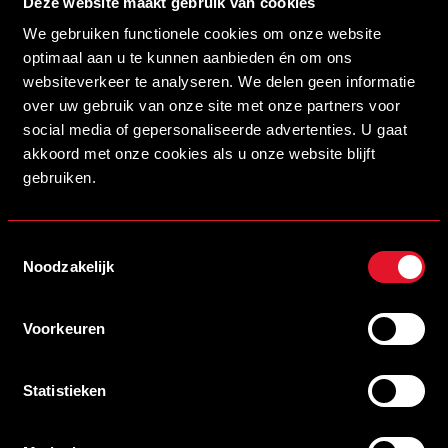
Deze website maakt gebruik van cookies
We gebruiken functionele cookies om onze website
optimaal aan u te kunnen aanbieden én om ons
websiteverkeer te analyseren. We delen geen informatie
over uw gebruik van onze site met onze partners voor
social media of gepersonaliseerde advertenties. U gaat
akkoord met onze cookies als u onze website blijft
gebruiken.
Opstelling:
Giel du Porto; Dean Donlagic, Robert van der Riet, Luuk
Toestemmingsselectie
Noodzakelijk
Lammers, Zalyth Wau; Mila Deelen, Nahom Zeray
Mihretab, Pepijn de Leest; Sem van Lieshout, Daan
Brouwers, Julian Lammers.
Voorkeuren
Statistieken