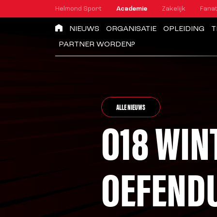
Helmond Sport
Academie
Zakelijk
Fanat
NIEUWS
ORGANISATIE
OPLEIDING
T
PARTNER WORDEN?
ALLE NIEUWS
O18 WIN
OEFEND