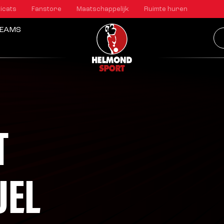
icats
Fanstore
Maatschappelijk
Ruimte huren
EAMS
T
UEL