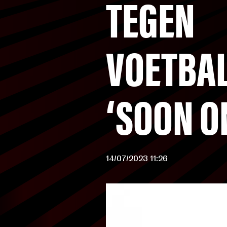
TEGEN
VOETBA
‘SOON O
14/07/2023 11:26