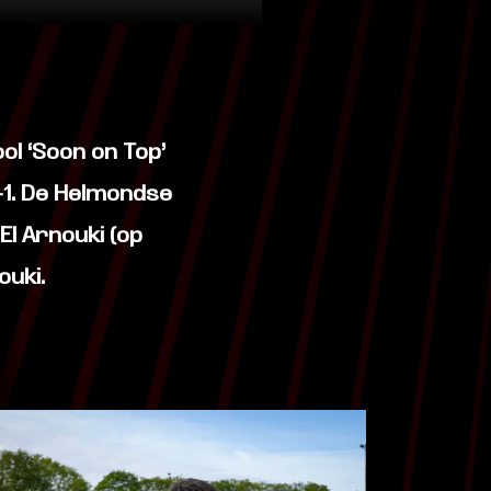
l ‘Soon on Top’
-1. De Helmondse
l Arnouki (op
ouki.