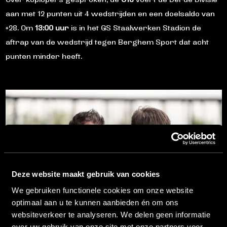
Over koplopers gesproken, de
O13
voert de Derde Divisie
aan met 12 punten uit 4 wedstrijden en een doelsaldo van
+28. Om
13:00 uur
is in het GS Staalwerken Stadion de
aftrap van de wedstrijd tegen Berghem Sport dat acht
punten minder heeft.
Deze website maakt gebruik van cookies
We gebruiken functionele cookies om onze website
optimaal aan u te kunnen aanbieden én om ons
websiteverkeer te analyseren. We delen geen informatie
over uw gebruik van onze site met onze partners voor