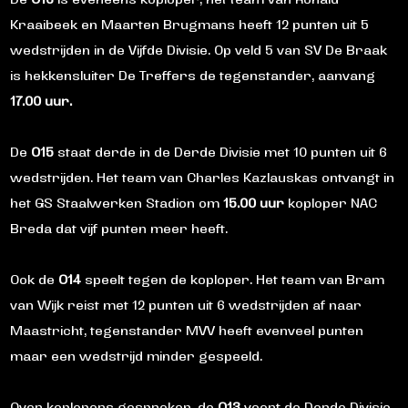
De
O16
is eveneens koploper, het team van Ronald
Kraaibeek en Maarten Brugmans heeft 12 punten uit 5
wedstrijden in de Vijfde Divisie. Op veld 5 van SV De Braak
is hekkensluiter De Treffers de tegenstander, aanvang
17.00 uur.
De
O15
staat derde in de Derde Divisie met 10 punten uit 6
wedstrijden. Het team van Charles Kazlauskas ontvangt in
het GS Staalwerken Stadion om
15.00 uur
koploper NAC
Breda dat vijf punten meer heeft.
Ook de
O14
speelt tegen de koploper. Het team van Bram
van Wijk reist met 12 punten uit 6 wedstrijden af naar
Maastricht, tegenstander MVV heeft evenveel punten
maar een wedstrijd minder gespeeld.