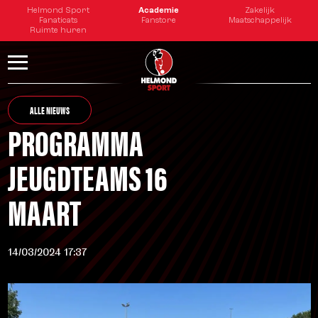
Helmond Sport
Academie
Zakelijk
Fanaticats
Fanstore
Maatschappelijk
Ruimte huren
ALLE NIEUWS
PROGRAMMA
JEUGDTEAMS 16
MAART
14/03/2024 17:37