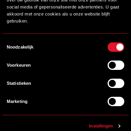
17/06/2026 18:00
STAF HELMOND SPORT ACADEMIE VOOR SEIZOEN 2026/2027
social media of gepersonaliseerde advertenties. U gaat
LEES MEER
akkoord met onze cookies als u onze website blijft
gebruiken.
Toestemmingsselectie
Noodzakelijk
Voorkeuren
Statistieken
09/06/2026 12:00
Marketing
VERSTERK ONZE ACADEMIE!
LEES MEER
Instellingen