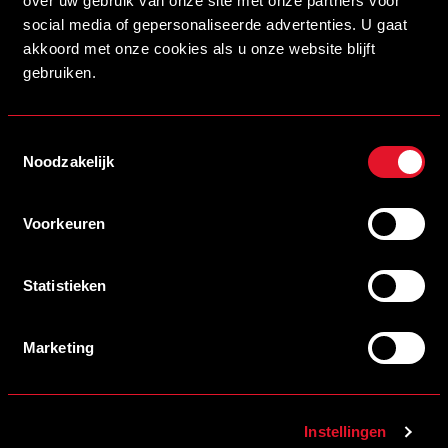
over uw gebruik van onze site met onze partners voor
17/06/2026 18:00
STAF HELMOND SPORT ACADEMIE VOOR SEIZOEN 2026/2027
social media of gepersonaliseerde advertenties. U gaat
LEES MEER
akkoord met onze cookies als u onze website blijft
gebruiken.
Toestemmingsselectie
Noodzakelijk
Voorkeuren
Statistieken
09/06/2026 12:00
Marketing
VERSTERK ONZE ACADEMIE!
LEES MEER
Instellingen