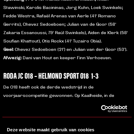
Stawinski, Karolis Bacininas, Jorg Kuhn, Loek Swinkels;
Fedde Westra, Rafaël Arenas van Aerle (41‘ Romano
Gerrits), Chevez Sedoeboen; Julian van de Goor (58‘
Zakaria Essanoussi, 79‘ Raúl Swinkels), Aiden de Klerk (58‘
Soufian Khattout), Otis Rockx (41‘ Tuzairo Obia).
Geel:
Chevez Sedoeboen (21’) en Julian van der Goor (53’).
Afwezig:
Dani van Hout en keeper Finn Verhoeven.
RODA JC O18 – HELMOND SPORT O18 1-3
De O18 heeft ook de derde wedstrijd in de
voorjaarscompetitie gewonnen. Op Kaalheide, in de
schaduw van het aloude stadion daterend uit de tijd dat
carnaval pas op zondag begon, werd een overtuigende
zege geboekt op Roda JC.
Deze website maakt gebruik van cookies