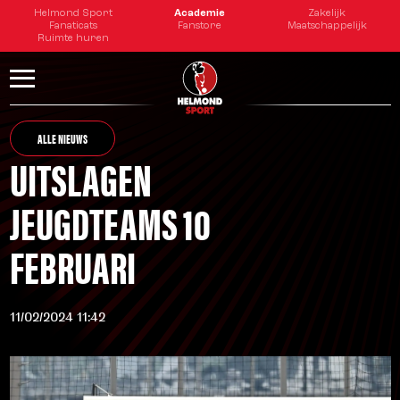
Helmond Sport
Academie
Zakelijk
Fanaticats
Fanstore
Maatschappelijk
Ruimte huren
ALLE NIEUWS
UITSLAGEN
JEUGDTEAMS 10
FEBRUARI
11/02/2024 11:42