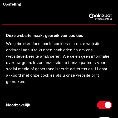
Opstelling:
Nasim El Maach; Milan Stawinski (41’ Karolis Bacininas),
Romano Gerrits, Jorg Kuhn, Julian van de Goor (75’ Juma
Looijmans); Fedde Westra, Chevez Sedoeboen (64’ Aiden
de Klerk); Loek Swinkels; Dani van Hout (50’ Rafael Arenas
Deze website maakt gebruik van cookies
van Aerle), Tuzairo Obia, Raúl Swinkels (41’ Otis Rockx).
We gebruiken functionele cookies om onze website
Geel:
Chevez Sedoeboen.
optimaal aan u te kunnen aanbieden én om ons
websiteverkeer te analyseren. We delen geen informatie
HELMOND SPORT O14 – MVV MAASTRICHT O14 2-2
over uw gebruik van onze site met onze partners voor
social media of gepersonaliseerde advertenties. U gaat
De O14 keek al na zes minuten spelen tegen een
akkoord met onze cookies als u onze website blijft
gebruiken.
achterstand aan, maar herstelde zich in het tweede
gedeelte van de eerste helft. Soufian Khattout was met
een kopbal dicht bij de gelijkmaker, drie minuten later gaf
Toestemmingsselectie
hij de assist op Daahen Bakir voor de daadwerkelijke 1-1.
Noodzakelijk
Laatstgenoemde zorgde ook voor de Helmondse