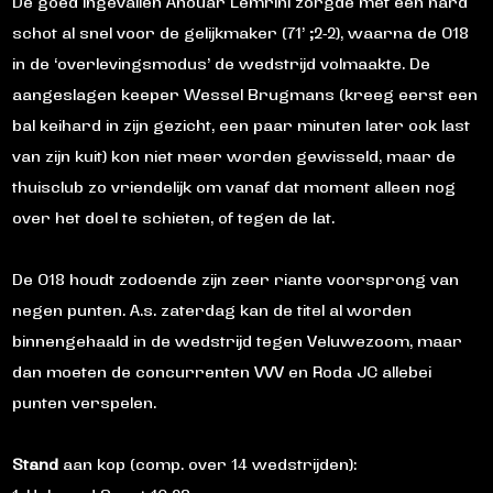
De goed ingevallen Anouar Lemrini zorgde met een hard
schot al snel voor de gelijkmaker (71’ ;2-2), waarna de O18
in de ‘overlevingsmodus’ de wedstrijd volmaakte. De
aangeslagen keeper Wessel Brugmans (kreeg eerst een
bal keihard in zijn gezicht, een paar minuten later ook last
van zijn kuit) kon niet meer worden gewisseld, maar de
thuisclub zo vriendelijk om vanaf dat moment alleen nog
over het doel te schieten, of tegen de lat.
De O18 houdt zodoende zijn zeer riante voorsprong van
negen punten. A.s. zaterdag kan de titel al worden
binnengehaald in de wedstrijd tegen Veluwezoom, maar
dan moeten de concurrenten VVV en Roda JC allebei
punten verspelen.
Stand
aan kop (comp. over 14 wedstrijden):