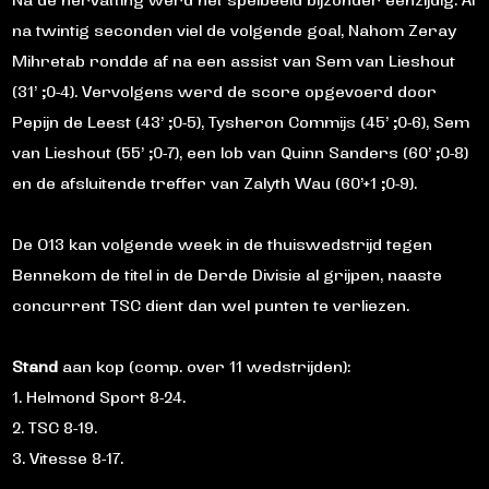
Na de hervatting werd het spelbeeld bijzonder eenzijdig. Al
na twintig seconden viel de volgende goal, Nahom Zeray
Mihretab rondde af na een assist van Sem van Lieshout
(31’ ;0-4). Vervolgens werd de score opgevoerd door
Pepijn de Leest (43’ ;0-5), Tysheron Commijs (45’ ;0-6), Sem
van Lieshout (55’ ;0-7), een lob van Quinn Sanders (60’ ;0-8)
en de afsluitende treffer van Zalyth Wau (60’+1 ;0-9).
De O13 kan volgende week in de thuiswedstrijd tegen
Bennekom de titel in de Derde Divisie al grijpen, naaste
concurrent TSC dient dan wel punten te verliezen.
Stand
aan kop (comp. over 11 wedstrijden):
1. Helmond Sport 8-24.
2. TSC 8-19.
3. Vitesse 8-17.