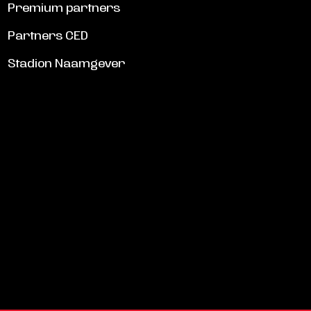
Premium partners
Partners CED
Stadion Naamgever
SCHRIJF JE IN VOOR DE NIEUWSBRIEF
Schrijf je in voor de nieuwsbrief en blijf op de hoogte!
INSCHRIJVEN
Veelgestelde vragen
info@helmondsport.nl
0492 524 721
Rembrandtlaan 26B