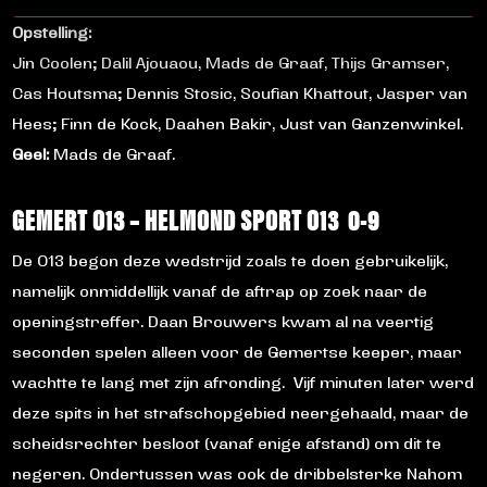
Opstelling:
Jin Coolen; Dalil Ajouaou, Mads de Graaf, Thijs Gramser,
Cas Houtsma; Dennis Stosic, Soufian Khattout, Jasper van
Hees; Finn de Kock, Daahen Bakir, Just van Ganzenwinkel.
Geel:
Mads de Graaf.
GEMERT O13 – HELMOND SPORT O13 0-9
De O13 begon deze wedstrijd zoals te doen gebruikelijk,
namelijk onmiddellijk vanaf de aftrap op zoek naar de
openingstreffer. Daan Brouwers kwam al na veertig
seconden spelen alleen voor de Gemertse keeper, maar
wachtte te lang met zijn afronding. Vijf minuten later werd
deze spits in het strafschopgebied neergehaald, maar de
scheidsrechter besloot (vanaf enige afstand) om dit te
negeren. Ondertussen was ook de dribbelsterke Nahom