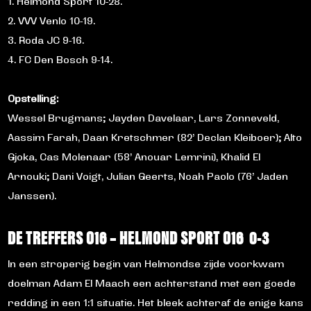
1. Helmond Sport 10-28.
2. VVV Venlo 10-19.
3. Roda JC 9-16.
4. FC Den Bosch 9-14.
Opstelling:
Wessel Brugmans; Jayden Davelaar, Lars Zonneveld,
Aassim Farah, Daan Kretschmer (82’ Declan Kleiboer); Alto
Gjoka, Cas Molenaar (58’ Anouar Lemrini), Khalid El
Arnouki; Dani Voigt, Julian Geerts, Noah Paolo (76’ Jaden
Janssen).
DE TREFFERS O16 – HELMOND SPORT O16 0-3
In een stroperig begin van Helmondse zijde voorkwam
doelman Adam El Maach een achterstand met een goede
redding in een 1:1 situatie. Het bleek achteraf de enige kans