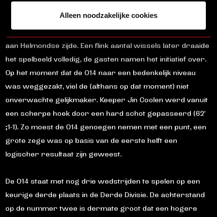
Na de hervatting liep het heel wat minder soepel bij
Alleen noodzakelijke cookies
Helmond Sport, na tien minuten spelen was een schot van
Dennis Stosic het enige vermeldenswaardige wapenfeit
aan Helmondse zijde. Een flink aantal wissels later draaide
het spelbeeld volledig, de gasten namen het initiatief over.
Op het moment dat de O14 naar een bedenkelijk niveau
was weggezakt, viel de (althans op dat moment) niet
onverwachte gelijkmaker. Keeper Jin Coolen werd vanuit
een scherpe hoek door een hard schot gepasseerd (62’
;1-1). Zo moest de O14 genoegen nemen met een punt, een
grote zege was op basis van de eerste helft een
logischer resultaat zijn geweest.
De O14 staat met nog drie wedstrijden te spelen op een
keurige derde plaats in de Derde Divisie. De achterstand
op de nummer twee is dermate groot dat een hogere