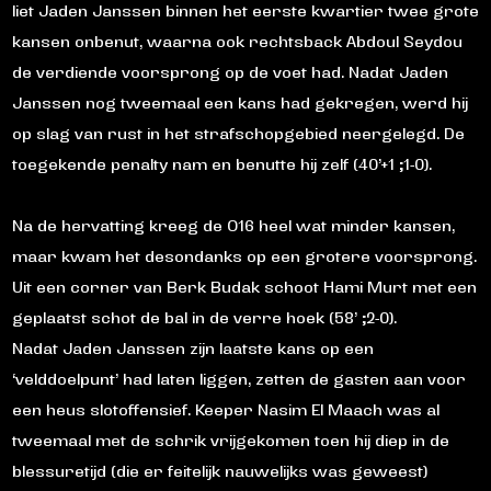
liet Jaden Janssen binnen het eerste kwartier twee grote
kansen onbenut, waarna ook rechtsback Abdoul Seydou
de verdiende voorsprong op de voet had. Nadat Jaden
Janssen nog tweemaal een kans had gekregen, werd hij
op slag van rust in het strafschopgebied neergelegd. De
toegekende penalty nam en benutte hij zelf (40’+1 ;1-0).
Na de hervatting kreeg de O16 heel wat minder kansen,
maar kwam het desondanks op een grotere voorsprong.
Uit een corner van Berk Budak schoot Hami Murt met een
geplaatst schot de bal in de verre hoek (58’ ;2-0).
Nadat Jaden Janssen zijn laatste kans op een
‘velddoelpunt’ had laten liggen, zetten de gasten aan voor
een heus slotoffensief. Keeper Nasim El Maach was al
tweemaal met de schrik vrijgekomen toen hij diep in de
blessuretijd (die er feitelijk nauwelijks was geweest)