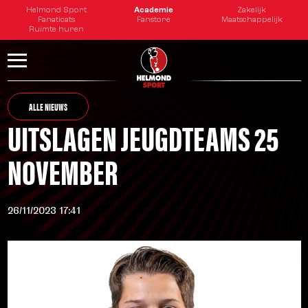
Helmond Sport
Academie
Zakelijk
Fanaticats
Fanstore
Maatschappelijk
Ruimte huren
ALLE NIEUWS
UITSLAGEN JEUGDTEAMS 25
NOVEMBER
26/11/2023 17:41