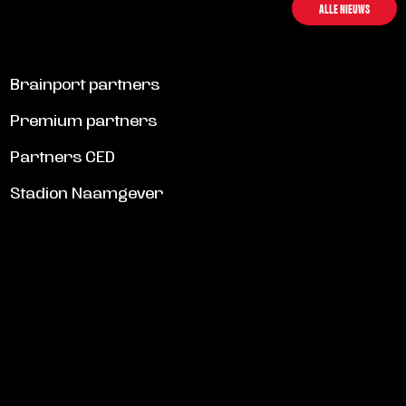
ALLE NIEUWS
Brainport partners
Premium partners
Partners CED
Stadion Naamgever
SCHRIJF JE IN VOOR DE NIEUWSBRIEF
Schrijf je in voor de nieuwsbrief en blijf op de hoogte!
INSCHRIJVEN