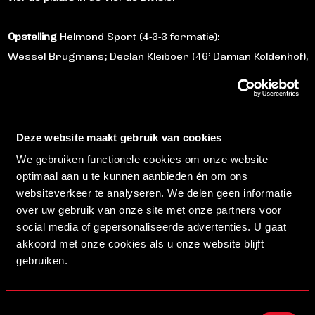
Opstelling
Helmond Sport (4-3-3 formatie):
Wessel Brugmans; Declan Kleiboer (46’ Damian Koldenhof),
Lars Zonneveld, Tijn Landheer (59’ Dayen Geerts), Daan
Kretschmer; Aassim Farah, Cas Molenaar (46’ Khalid El
Arnouki), Anouar Lemrini (46’ Merlijn Kuijpers); Miguel
Gasparinho (59’ Dani Voigt), Julian Geerts, Noah Paolo.
Deze website maakt gebruik van cookies
We gebruiken functionele cookies om onze website
HELMOND SPORT O14 – MVV O14 1-1
optimaal aan u te kunnen aanbieden én om ons
websiteverkeer te analyseren. We delen geen informatie
De O14 had in de eerste helft een gigantisch overwicht
over uw gebruik van onze site met onze partners voor
tegen het twee plaatsen lager geklasseerde MVV. Na
social media of gepersonaliseerde advertenties. U gaat
akkoord met onze cookies als u onze website blijft
twee minuten spelen had Jasper van Hees al de eerste
gebruiken.
doelkans voor het team van Bram van Wijk, de
middenvelder miste echter de rebound op het schot van
Dennis Stosic. Het zou de inleiding zijn voor een handvol
Toestemmingsselectie