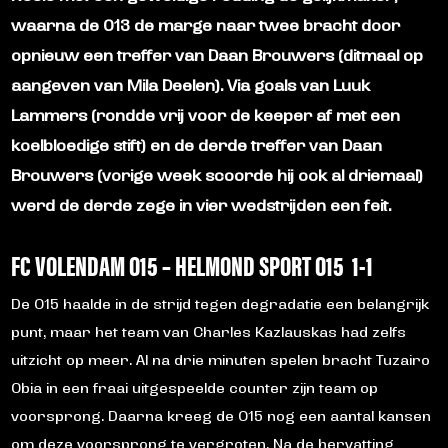
waarna de O13 de marge naar twee bracht door
opnieuw een treffer van Daan Brouwers (ditmaal op
aangeven van Mila Deelen). Via goals van Luuk
Lammers (rondde vrij voor de keeper af met een
koelbloedige stift) en de derde treffer van Daan
Brouwers (vorige week scoorde hij ook al driemaal)
werd de derde zege in vier wedstrijden een feit.
FC VOLENDAM O15 – HELMOND SPORT O15 1-1
De O15 haalde in de strijd tegen degradatie een belangrijk
punt, maar het team van Charles Kazlauskas had zelfs
uitzicht op meer. Al na drie minuten spelen bracht Tuzairo
Obia in een fraai uitgespeelde counter zijn team op
voorsprong. Daarna kreeg de O15 nog een aantal kansen
om deze voorsprong te vergroten. Na de hervatting