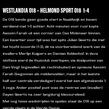
WESTLANDIA O18 – HELMOND SPORT O18 1-4
De O18 kende geen goede start in Naaldwijk en kwam
verdiend met 1-0 achter. Acht minuten voor rust kopte
Aassim Farah uit een corner van Cas Molenaar binnen.
Een kwartier voor tijd was het spits Julian Geerts die met
het hoofd scoorde (1-2), dit na voorbereidend werk van de
invallers Merlijn Kuijpers en Damian Koldenhof. In deze
slotfase werd de thuisclub overlopen, via doelpunten van
Dani Voigt (ingevallen als rechtsbuiten) en opnieuw Aassim
Farah (begonnen als middenvelder, maar in het laatste
half uur centrale verdediger) werd het een afgetekende 1-
4 zege. Ander positief punt was de rentree van (invaller)
Dayen Geerts na zeer langdurig blessureleed.
Met nog twee wedstrijden te spelen staat de O18 op een
vierde plaats in de Vierde Divisie.