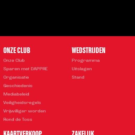
Veelgestelde vragen
info@helmondsport.nl
0492 524 721
Rembrandtlaan 26B
ONZE CLUB
WEDSTRIJDEN
Onze Club
Programma
Sparen met DAPPRE
Uitslagen
Organisatie
Stand
Geschiedenis
Mediabeleid
Veiligheidsregels
Vrijwilliger worden
Rond de Toss
KAARTVERKOOP
ZAKELIJK