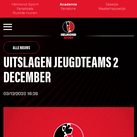
Helmond Sport
Academie
Zakelijk
Fanaticats
Fanstore
Maatschappelijk
Ruimte huren
ALLE NIEUWS
UITSLAGEN JEUGDTEAMS 2
DECEMBER
03/12/2023 16:28