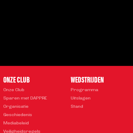
Schrijf je in voor de nieuwsbrief en blijf op de hoogte!
INSCHRIJVEN
Veelgestelde vragen
info@helmondsport.nl
0492 524 721
Rembrandtlaan 26B
ONZE CLUB
WEDSTRIJDEN
Onze Club
Programma
Sparen met DAPPRE
Uitslagen
Organisatie
Stand
Geschiedenis
Mediabeleid
Veiligheidsregels