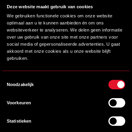
de hervatting mislukte een poging van keeper Adam El
Deze website maakt gebruik van cookies
Maach om een Dordtse speler uit te pakken, met een 2-0
We gebruiken functionele cookies om onze website
achterstand tot gevolg. Via Jaden Janssen kwam het
optimaal aan u te kunnen aanbieden én om ons
team Ronald Kraaibeek nog terug in de wedstrijd, waarna
websiteverkeer te analyseren. We delen geen informatie
de jacht op de broodnodige gelijkmaker begon. Deze viel
over uw gebruik van onze site met onze partners voor
echter niet, in de blessuretijd werd het nog 3-1 voor de
social media of gepersonaliseerde advertenties. U gaat
thuisclub.
akkoord met onze cookies als u onze website blijft
gebruiken.
Door deze nederlaag en de winst van naaste concurrent
Roda JC, is de O16 gedegradeerd naar de Vijfde Divisie.
Toestemmingsselectie
HELMOND SPORT O15 – VITESSE O15 1-5
Noodzakelijk
De O15 is er niet in geslaagd om een resultaat te halen
Voorkeuren
tegen het hoog geklasseerde Vitesse. De ploeg van
Charles Kazlauskas kwam al vroeg in de wedstrijd op
achterstand toen een voorzet van links werd binnen getikt
Statistieken
(12’ ;0-1). Daarna volgde de beste fase vanuit Helmondse