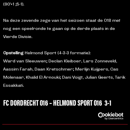
(90’+1 ;5-1).
Na deze zevende zege van het seizoen staat de O18 met
nog een speelronde te gaan op de derde plaats in de
Vierde Divisie.
Opstelling
Helmond Sport (4-3-3 formatie):
Ward van Sleeuwen; Declan Kleiboer, Lars Zonneveld,
Aassim Farah, Daan Kretschmer; Merlijn Kuijpers, Cas
Molenaar, Khalid El Arnouki; Dani Voigt, Julian Geerts, Tarik
Essakkati.
FC DORDRECHT O16 – HELMOND SPORT O16 3-1
De O16 speelde een goede eerste helft bij nummer drie FC
Dordrecht, maar kwam desondanks op achterstand. Na