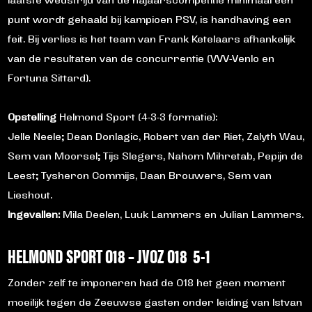
laatste wedstrijd van de najaarscompetitie minimaal een
punt wordt gehaald bij kampioen PSV, is handhaving een
feit. Bij verlies is het team van Frank Ketelaars afhankelijk
van de resultaten van de concurrentie (VVV-Venlo en
Fortuna Sittard).
Opstelling
Helmond Sport (4-3-3 formatie):
Jelle Neele; Dean Donlagic, Robert van der Riet, Zalyth Wau,
Sem van Moorsel; Tijs Slegers, Nahom Mihretab, Pepijn de
Leest; Tysheron Commijs, Daan Brouwers, Sem van
Lieshout.
Ingevallen:
Mila Deelen, Luuk Lammers en Julian Lammers.
HELMOND SPORT O18 – JVOZ O18 5-1
Zonder zelf te imponeren had de O18 het geen moment
moeilijk tegen de Zeeuwse gasten onder leiding van Istvan