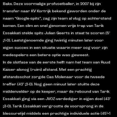
Bakx. Deze voormalige profvoetballer, in 2007 bij zijn
transfer naar KV Kortrijk bekend geworden onder de
naam “Google-spits”, zag zijn team al vlug op achterstand
komen. Een slim en snel genomen vrije trap van Tarik
Essakkati stelde spits Julian Geerts in staat te scoren (5’
;1-0). Laatstgenoemde ging twintig minuten later voor
eigen succes in een situatie waarin meer oog voor zijn
medespelers een betere optie was geweest.
In de slotfase van de eerste helft nam het team van Ruud
Kaiser alsnog (ruim) afstand. Met een prachtig
afstandsschot zorgde Cas Molenaar voor de tweede
treffer (42’ ;2-0). Nog geen minuut later stuitte deze
middenvelder op de keeper, maar de rebound van Tarik
Essakkati ging via een JVOZ-verdediger in eigen doel (43’
;3-0). Tarik Essakkati vergrootte de voorsprong in de
blessuretijd middels een prachtige individuele actie (45’+1