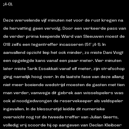
;4-0).
Deze wervelende vijf minuten net voor de rust kregen na
de hervatting geen vervolg. Door een verkeerde pass van
de verder prima keepende Ward van Sleeuwen moest de
O18 zelfs een tegentreffer incasseren (51’ ;4-1). In
aanvallend opzicht liep het ook minder, zo miste Dani Voigt
een opgelegde kans vanaf een paar meter. Vier minuten
later miste Tarik Essakkati vanaf elf meter, zijn strafschop
ging namelijk hoog over. In de laatste fase van deze allang
niet meer boeiende wedstrijd moesten de gasten met tien
man verder, vanwege dit gebrek aan wisselspelers was
ook al noodgedwongen de reservekeeper als veldspeler
ingevallen. In de blessuretijd leidde dit numerieke
overwicht nog tot de tweede treffer van Julian Geerts,
volledig vrij scoorde hij op aangeven van Declan Kleiboer