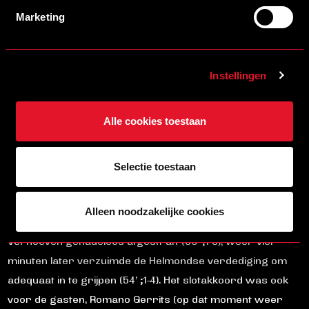
perspectief, ingeleid door schoten van resp. Romano
Marketing
Gerrits (ditmaal als spits opgesteld) en Chevez Sedoeboen.
Laatstgenoemde zorgde ook voor de verdiende
gelijkmaker, voorafgegaan door een slimme pass van
Instellingen
Fedde Westra rondde hij een lange solo fraai af (29’ ;1-1).
Amper een minuut later was Chevez Sedoeboen dicht bij
Alle cookies toestaan
een tweede treffer, zijn schot ging rakelings over.
Na de hervatting gaf de O15 de wedstrijd in zes minuten
Selectie toestaan
volledig weg. Allereerst mocht een Vitesse-speler
ongehinderd koppen bij een corner (48’ ;1-2), twee minuten
Alleen noodzakelijke cookies
daarna werd een foutieve pass van keeper Finn
Verhoeven genadeloos afgestraft (50’ ;1-3), weer vier
minuten later verzuimde de Helmondse verdediging om
adequaat in te grijpen (54’ ;1-4). Het slotakkoord was ook
voor de gasten, Romano Gerrits (op dat moment weer