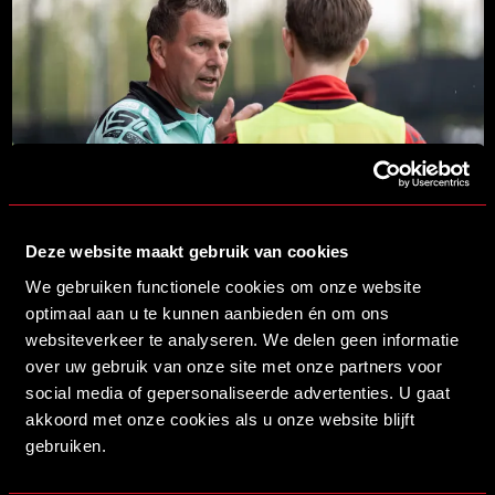
17/06/2026 18:00
Deze website maakt gebruik van cookies
STAF HELMOND SPORT ACADEMIE VOOR SEIZOEN 2026/2027
LEES MEER
We gebruiken functionele cookies om onze website
optimaal aan u te kunnen aanbieden én om ons
websiteverkeer te analyseren. We delen geen informatie
over uw gebruik van onze site met onze partners voor
social media of gepersonaliseerde advertenties. U gaat
akkoord met onze cookies als u onze website blijft
gebruiken.