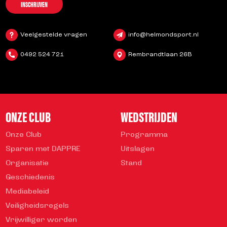
INSCHRIJVEN
Veelgestelde vragen
info@helmondsport.nl
0492 524 721
Rembrandtlaan 26B
ONZE CLUB
WEDSTRIJDEN
Onze Club
Programma
Sparen met DAPPRE
Uitslagen
Organisatie
Stand
Geschiedenis
Mediabeleid
Veiligheidsregels
Vrijwilliger worden