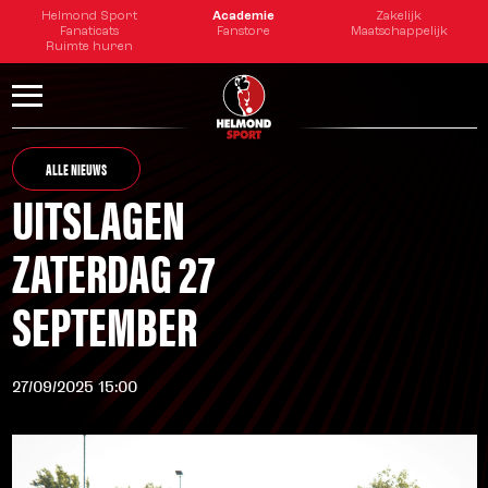
Helmond Sport
Academie
Zakelijk
Fanaticats
Fanstore
Maatschappelijk
Ruimte huren
ALLE NIEUWS
UITSLAGEN
ZATERDAG 27
SEPTEMBER
27/09/2025 15:00