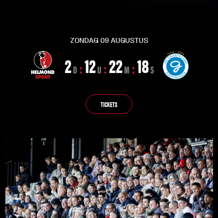
ZONDAG 09 AUGUSTUS
2
12
22
17
:
:
:
D
U
M
S
TICKETS