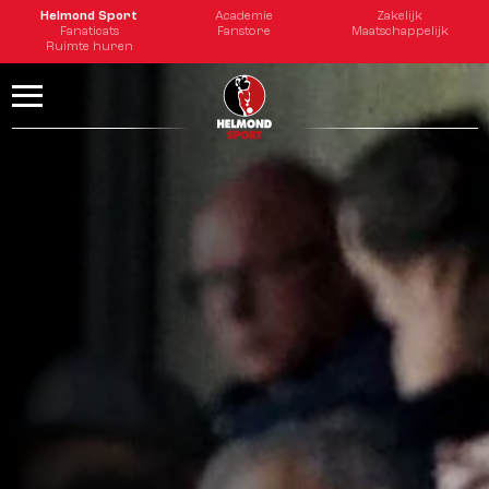
Helmond Sport
Academie
Zakelijk
Fanaticats
Fanstore
Maatschappelijk
Ruimte huren