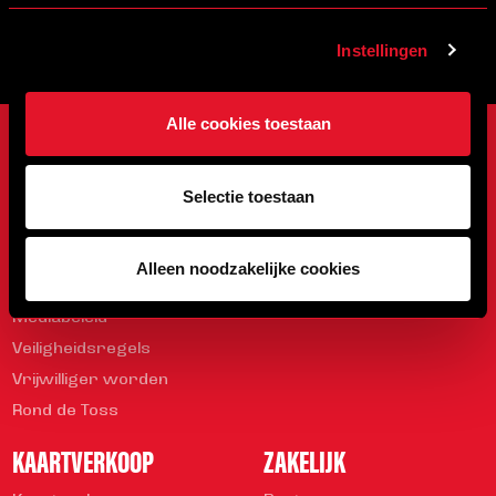
0492 524 721
Rembrandtlaan 26B
Instellingen
Alle cookies toestaan
ONZE CLUB
WEDSTRIJDEN
Onze Club
Programma
Selectie toestaan
Sparen met DAPPRE
Uitslagen
Organisatie
Stand
Alleen noodzakelijke cookies
Geschiedenis
Mediabeleid
Veiligheidsregels
Vrijwilliger worden
Rond de Toss
KAARTVERKOOP
ZAKELIJK