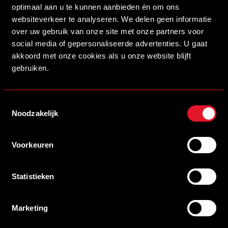
optimaal aan u te kunnen aanbieden én om ons
websiteverkeer te analyseren. We delen geen informatie
over uw gebruik van onze site met onze partners voor
#000000
social media of gepersonaliseerde advertenties. U gaat
akkoord met onze cookies als u onze website blijft
#FFFFFF
gebruiken.
#BD2026
Toestemmingsselectie
Noodzakelijk
SCHRIJF JE IN VOOR DE NIEUWSBRIEF
Voorkeuren
Schrijf je in voor de nieuwsbrief en blijf op de hoogte!
Statistieken
INSCHRIJVEN
Marketing
Veelgestelde vragen
info@helmondsport.nl