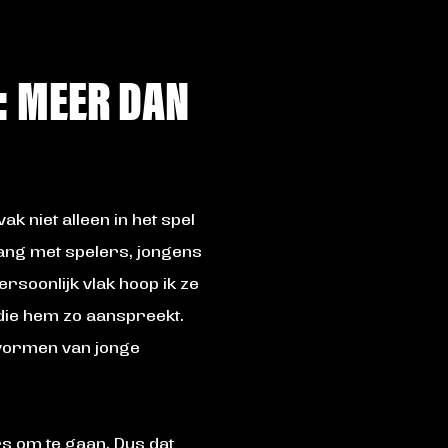
: MEER DAN
k niet alleen in het spel
ang met spelers, jongens
soonlijk vlak hoop ik ze
e die hem zo aanspreekt.
 vormen van jonge
ers om te gaan. Dus dat