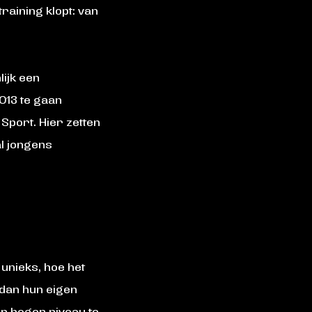
training klopt: van
lijk een
O13 te gaan
Sport. Hier zetten
al jongens
 unieks, hoe het
 dan hun eigen