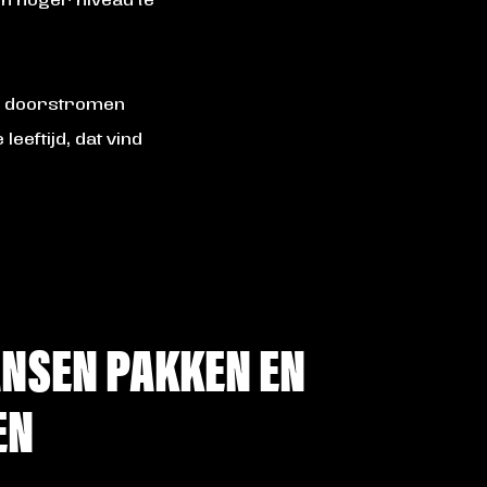
en hoger niveau te
ers doorstromen
eeftijd, dat vind
ANSEN PAKKEN EN
EN