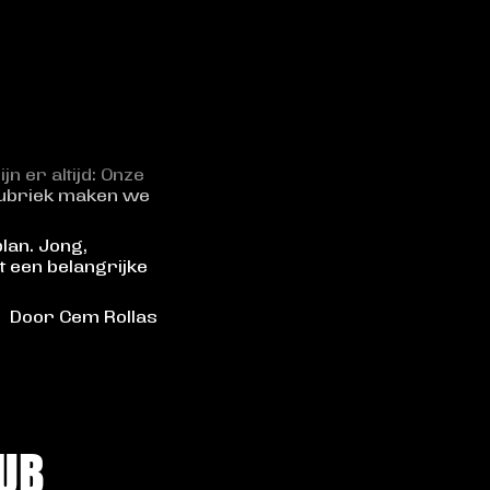
n er altijd: Onze
e rubriek maken we
lan. Jong,
ot een belangrijke
Door Cem Rollas
LUB