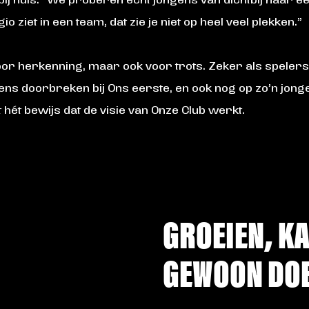
t bij huis. “We proberen echt jongens van dichtbij naar e
gio ziet in een team, dat zie je niet op heel veel plekken.”
en voor herkenning, maar ook voor trots. Zeker als spel
gens doorbreken bij Ons eerste, en ook nog op zo’n jonge l
 hét bewijs dat de visie van Onze Club werkt.
GROEIEN, K
GEWOON DO