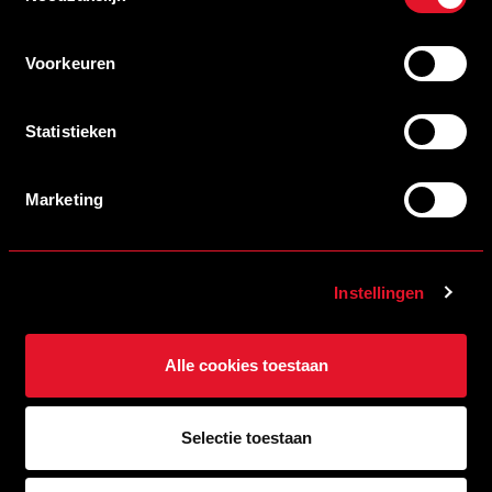
KAARTVERKOOP OEFENWEDSTRIJD TEGEN SINT-TRUIDENSE V.V.
GEOPEND
LEES MEER
Voorkeuren
Statistieken
Marketing
Instellingen
Alle cookies toestaan
13/07/2026 09:00
WEEKPROGRAMMA EERSTE ELFTAL HELMOND SPORT
LEES MEER
Selectie toestaan
ALLE NIEUWS