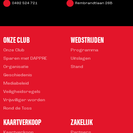
0492 524 721
Rembrandtlaan 26B
ONZE CLUB
WEDSTRIJDEN
Onze Club
Programma
Sparen met DAPPRE
Uitslagen
Organisatie
Stand
Geschiedenis
Mediabeleid
Veiligheidsregels
Vrijwilliger worden
Rond de Toss
KAARTVERKOOP
ZAKELIJK
Kaartverkoop
Partners