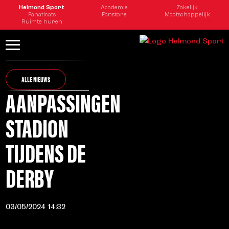
Helmond Sport
Academie
Zakelijk
Fanaticats
Fanstore
Maatschappelijk
Ruimte huren
ALLE NIEUWS
AANPASSINGEN
STADION
TIJDENS DE
DERBY
03/05/2024 14:32