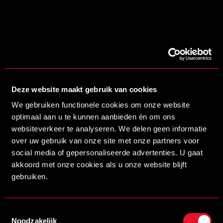
16/07/2026 14:00
MYSTEEL NIEUWE NAAMGEVER VAN ONS STADION
LEES MEER
Deze website maakt gebruik van cookies
We gebruiken functionele cookies om onze website
optimaal aan u te kunnen aanbieden én om ons
websiteverkeer te analyseren. We delen geen informatie
over uw gebruik van onze site met onze partners voor
social media of gepersonaliseerde advertenties. U gaat
akkoord met onze cookies als u onze website blijft
gebruiken.
Toestemmingsselectie
13/07/2026 19:00
Noodzakelijk