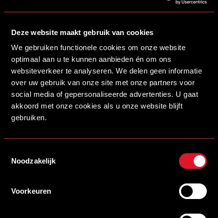
Deze website maakt gebruik van cookies
We gebruiken functionele cookies om onze website
optimaal aan u te kunnen aanbieden én om ons
websiteverkeer te analyseren. We delen geen informatie
over uw gebruik van onze site met onze partners voor
social media of gepersonaliseerde advertenties. U gaat
13/07/2026 19:00
akkoord met onze cookies als u onze website blijft
KAARTVERKOOP OEFENWEDSTRIJD TEGEN SINT-TRUIDENSE V.V.
gebruiken.
GEOPEND
LEES MEER
Toestemmingsselectie
Noodzakelijk
Voorkeuren