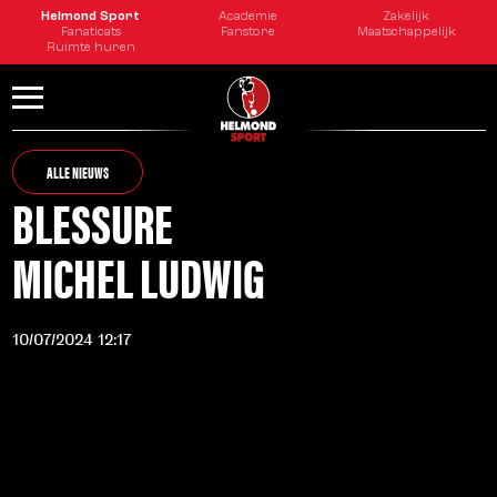
Helmond Sport
Academie
Zakelijk
Fanaticats
Fanstore
Maatschappelijk
Ruimte huren
ALLE NIEUWS
BLESSURE
MICHEL LUDWIG
10/07/2024 12:17