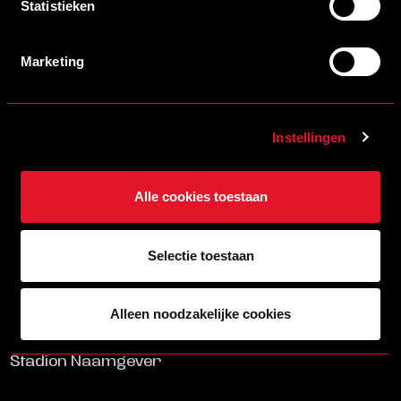
Statistieken
Marketing
13/07/2026 09:00
WEEKPROGRAMMA EERSTE ELFTAL HELMOND SPORT
Instellingen
LEES MEER
ALLE NIEUWS
Alle cookies toestaan
Brainport partners
Selectie toestaan
Premium partners
Alleen noodzakelijke cookies
Partners CED
Stadion Naamgever