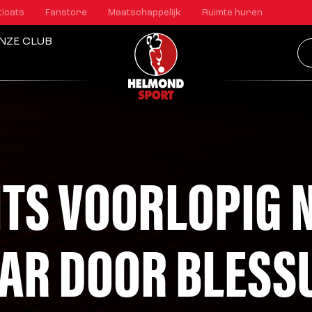
ticats
Fanstore
Maatschappelijk
Ruimte huren
NZE CLUB
ITS VOORLOPIG 
AR DOOR BLESS