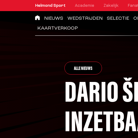
Helmond Sport
Academie
Zakelijk
Fana
NIEUWS
WEDSTRIJDEN
SELECTIE
O
KAARTVERKOOP
ALLE NIEUWS
DARIO Š
INZETBA