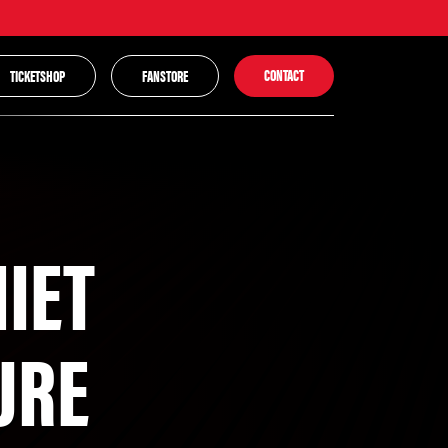
CONTACT
TICKETSHOP
FANSTORE
NIET
URE