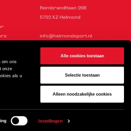
Rembrandtlaan 26B
5702 XZ Helmond
or
ers
info@helmondsport.nl
ness Club
0492 524 721
rden bij
Alle cookies toestaan
n om ons
ort
t onze
Selectie toestaan
okies als u
Alleen noodzakelijke cookies
ite door Stay Awake
ing
Instellingen