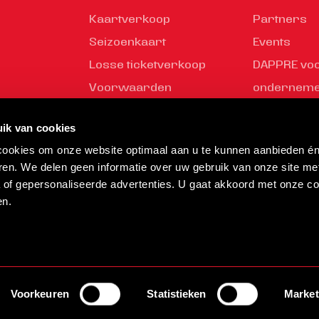
Kaartverkoop
Partners
Seizoenkaart
Events
Losse ticketverkoop
DAPPRE vo
Voorwaarden
ondernem
Young Busi
ik van cookies
Partner wo
 cookies om onze website optimaal aan u te kunnen aanbieden é
Helmond Sp
ren. We delen geen informatie over uw gebruik van onze site me
a of gepersonaliseerde advertenties. U gaat akkoord met onze co
en.
Disclaimer
Privacy statement
Webs
Verzend- en Retourbeleid
Voorkeuren
Statistieken
Market