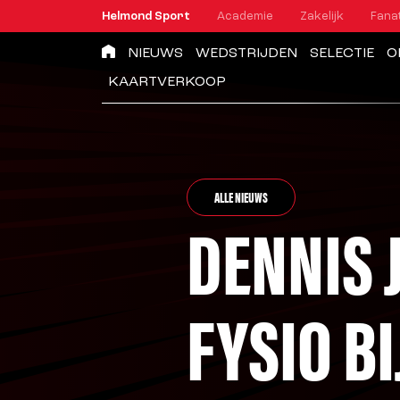
Helmond Sport
Academie
Zakelijk
Fana
NIEUWS
WEDSTRIJDEN
SELECTIE
O
KAARTVERKOOP
ALLE NIEUWS
DENNIS 
FYSIO B