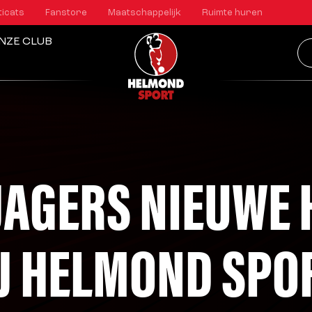
ticats
Fanstore
Maatschappelijk
Ruimte huren
NZE CLUB
JAGERS NIEUWE
IJ HELMOND SPO