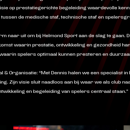
sie op prestatiegerichte begeleiding waardevolle kenni
tussen de medische staf, technische staf en spelersgr
orm naar uit om bij Helmond Sport aan de slag te gaan. 
komst waarin prestatie, ontwikkeling en gezondheid hand
waarin spelers optimaal kunnen presteren en duurzaam
l & Organisatie: “Met Dennis halen we een specialist in h
ng. Zijn visie sluit naadloos aan bij waar we als club naa
twikkeling en begeleiding van spelers centraal staan.”