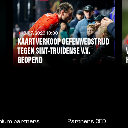
13/07/2026 19:00
KAARTVERKOOP OEFENWEDSTRIJD
TEGEN SINT-TRUIDENSE V.V.
GEOPEND
LEES MEER
ium partners
Partners CED