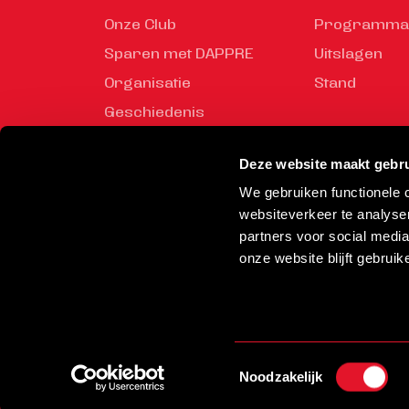
Onze Club
Programma
Sparen met DAPPRE
Uitslagen
Organisatie
Stand
Geschiedenis
Mediabeleid
Deze website maakt gebru
Veiligheidsregels
We gebruiken functionele
Vrijwilliger worden
websiteverkeer te analyse
Rond de Toss
partners voor social medi
onze website blijft gebruik
© 2026 Helmond Sport
Toestemmingsselectie
Noodzakelijk