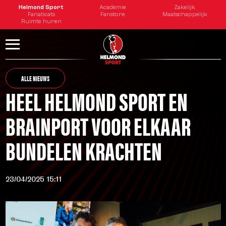
Helmond Sport
Academie
Zakelijk
Fanaticats
Fanstore
Maatschappelijk
Ruimte huren
ALLE NIEUWS
HEEL HELMOND SPORT EN
BRAINPORT VOOR ELKAAR
BUNDELEN KRACHTEN
23/04/2025 15:11