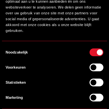
optimaal aan u te kunnen aanbieden én om ons
websiteverkeer te analyseren. We delen geen informatie
over uw gebruik van onze site met onze partners voor
social media of gepersonaliseerde advertenties. U gaat
akkoord met onze cookies als u onze website blijft
16/07/2026 14:00
MYSTEEL NIEUWE NAAMGEVER VAN ONS STADION
gebruiken.
LEES MEER
Toestemmingsselectie
Noodzakelijk
Voorkeuren
Statistieken
Marketing
13/07/2026 19:00
KAARTVERKOOP OEFENWEDSTRIJD TEGEN SINT-TRUIDENSE V.V.