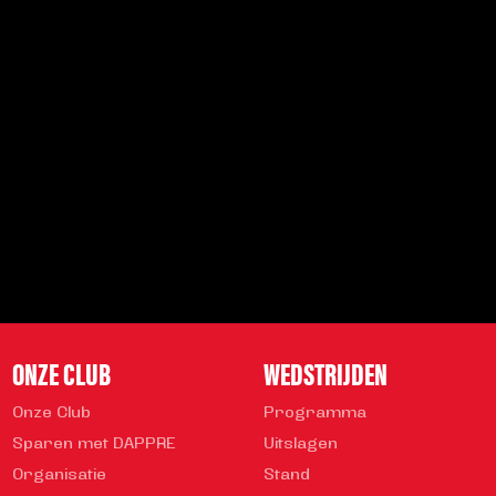
SCHRIJF JE IN VOOR DE NIEUWSBRIEF
Schrijf je in voor de nieuwsbrief en blijf op de hoogte!
INSCHRIJVEN
Veelgestelde vragen
info@helmondsport.nl
0492 524 721
Rembrandtlaan 26B
ONZE CLUB
WEDSTRIJDEN
Onze Club
Programma
Sparen met DAPPRE
Uitslagen
Organisatie
Stand