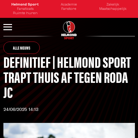
Helmond Sport
Academie
Zakelijk
Fanaticats
Fanstore
Maatschappelijk
Ruimte huren
ALLE NIEUWS
DEFINITIEF | HELMOND SPORT
TRAPT THUIS AF TEGEN RODA
JC
24/06/2025 14:13