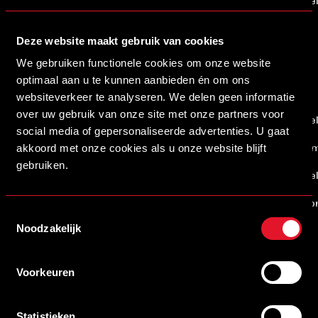
25
zaterdag 31 januari 2026
He
Deze website maakt gebruik van cookies
feb-26
We gebruiken functionele cookies om onze website
optimaal aan u te kunnen aanbieden én om ons
websiteverkeer te analyseren. We delen geen informatie
over uw gebruik van onze site met onze partners voor
26
vrijdag 6 februari 2026
He
social media of gepersonaliseerde advertenties. U gaat
akkoord met onze cookies als u onze website blijft
27
vrijdag 13 februari 2026
Alm
gebruiken.
28
vrijdag 20 februari 2026
He
29
vrijdag 27 februari 2026
Jo
Toestemmingsselectie
Noodzakelijk
mrt-26
Voorkeuren
Statistieken