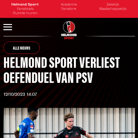
Helmond Sport
Academie
Zakelijk
Fanaticats
Fanstore
Maatschappelijk
Ruimte huren
ALLE NIEUWS
HELMOND SPORT VERLIEST
OEFENDUEL VAN PSV
12/10/2023 14:07