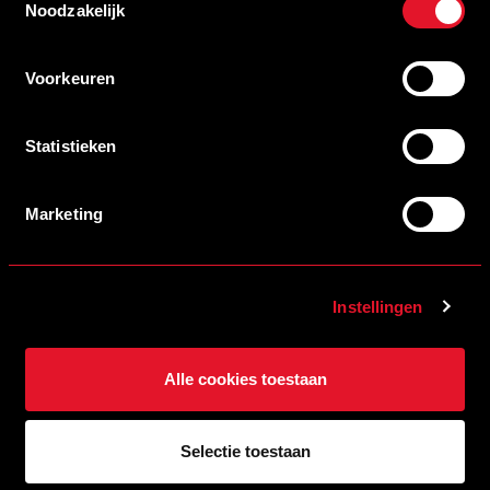
Noodzakelijk
13/07/2026 19:00
KAARTVERKOOP OEFENWEDSTRIJD TEGEN SINT-TRUIDENSE V.V.
GEOPEND
Voorkeuren
LEES MEER
Statistieken
Marketing
Instellingen
Alle cookies toestaan
13/07/2026 09:00
WEEKPROGRAMMA EERSTE ELFTAL HELMOND SPORT
LEES MEER
Selectie toestaan