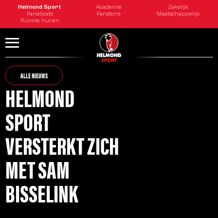
Helmond Sport
Academie
Zakelijk
Fanaticats
Fanstore
Maatschappelijk
Ruimte huren
ALLE NIEUWS
HELMOND
SPORT
VERSTERKT ZICH
MET SAM
BISSELINK