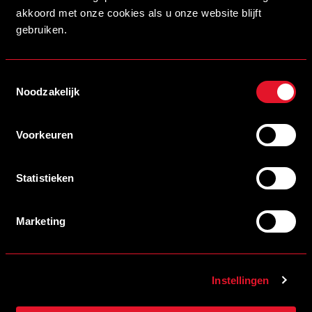
akkoord met onze cookies als u onze website blijft
Roumans, Youssef Koubali en de keepers Theo van de
gebruiken.
Boogaard, Mike Havekotte en Rein van Duijnhoven.
Toestemmingsselectie
Noodzakelijk
Voorkeuren
Statistieken
Marketing
07/08/2026 13:00
VOLOP VERMAAK VOOR KINDEREN VOORAFGAAND AAN
Instellingen
HELMOND SPORT – DE GRAAFSCHAP!
LEES MEER