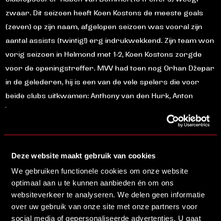
zwaar. Dit seizoen heeft Koen Kostons de meeste goals
(zeven) op zijn naam, afgelopen seizoen was vooral zijn
aantal assists (twintig!) erg indrukwekkend. Zijn team won
vorig seizoen in Helmond met 1-2, Koen Kostons zorgde
voor de openingstreffer. MVV had toen nog Orhan Džepar
in de gelederen, hij is een van de vele spelers die voor
beide clubs uitkwamen: Anthony van den Hurk, Anton
Vriesde, Arne Naudts, Brenny Evers, Co Prins, Davy
Brouwers, Dean Koolhof, Dirk Jan Derksen, Emrullah
Guvenc, Fons van Wissen, Frans Roosen, Ger Schuman,
Gerard van Berlo, Hans Vincent, Ibad Muhamadu, Jerry
Deze website maakt gebruik van cookies
Taihuttu, Jos Lacroix, Joeri Schroijen, Joost Volmer, Kai
We gebruiken functionele cookies om onze website
Heerings, Kjell Knops, Kristof Aelbrecht, Lowie van
optimaal aan u te kunnen aanbieden én om ons
Schijndel, Marc Nygaard, Mark Veldmate, Nyron Wau,
websiteverkeer te analyseren. We delen geen informatie
over uw gebruik van onze site met onze partners voor
Philipp Haastrup, Robert Cox, Roel Buikema, Ronald
social media of gepersonaliseerde advertenties. U gaat
Hikspoors, Sjoerd Winkens, Toon Nelemans, Willy