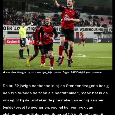
Arno Van Keilegom juicht na zijn gelijkmaker tegen MVV afgelopen seizoen.
De nu 52-jarige Verberne is bij de Sterrendragers bezig
aan zijn tweede seizoen als hoofdtrainer, maar het is de
vraag of hij de uitstekende prestatie van vorig seizoen
(vijfde) weet te evenaren, vooral het vertrek van
clubtopscorer Ruben van Bommel (15 treffers) weegt