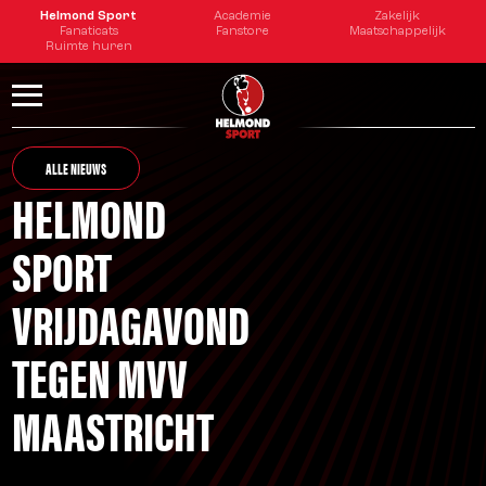
Helmond Sport
Academie
Zakelijk
Fanaticats
Fanstore
Maatschappelijk
Ruimte huren
ALLE NIEUWS
HELMOND
SPORT
VRIJDAGAVOND
TEGEN MVV
MAASTRICHT