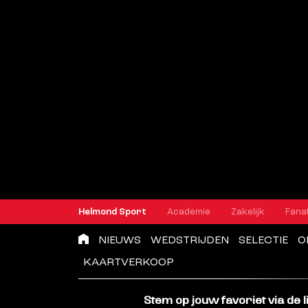
Maandag 2 juni om 12.00
maken we ook de nieuwe
Maar vóór het zover is, hebb
We twijfelen namelijk nog ove
We hebben vier unieke ontwer
winnende kaart worden – en
Stem op jouw favoriet via de