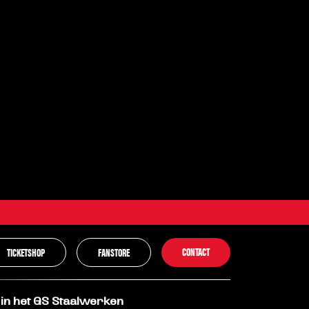
arten. Vanaf dat moment
n die verlengt. 👊
ngen?
. Maar er kan er maar één de
 in het GS Staalwerken