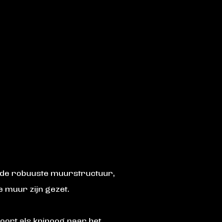
 de robuuste muurstructuur,
e muur zijn gezet.
poort als knipoog naar het