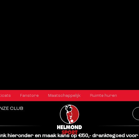
 uur start de verlengperiode voor seizoenka
 voorwaarden bekend – speciaal voor iederee
en we jouw hulp nodig.
r één ding:
welk seizoenkaartontwerp gaan we uitbre
pen klaarstaan. vier stijlen. vier keer Helmond Sport
jij beslist
welke dat is.
 link hieronder en maak kans op €50,- dranktegoed voor