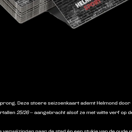
prong. Deze stoere seizoenkaart ademt Helmond door
rtallen
25/26
— aangebracht alsof ze met witte verf op d
ele verwijzingen naar de stad én een stukje van de oude 