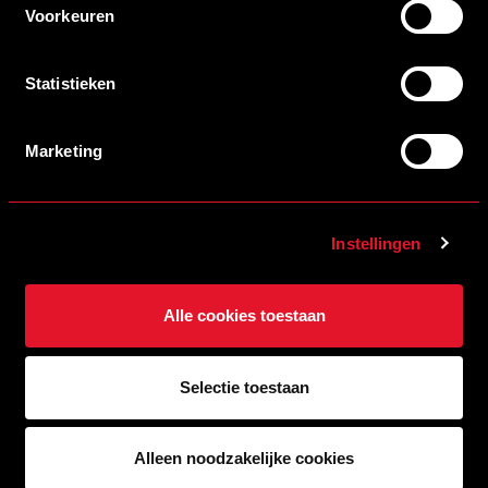
Voorkeuren
Statistieken
Marketing
Instellingen
06/08/2026 18:30
PHILIPPE VAN ESCH VERWELKOMT DAVID GOLVERDINGEN, DIE
VOORUITBLIKT OP HET SEIZOEN.
Alle cookies toestaan
LEES MEER
ALLE NIEUWS
Selectie toestaan
Alleen noodzakelijke cookies
Brainport partners