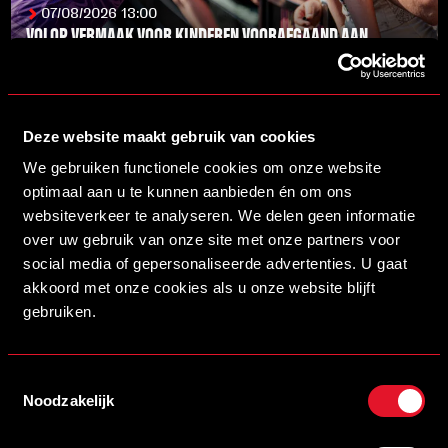
07/08/2026 13:00
VOLOP VERMAAK VOOR KINDEREN VOORAFGAAND AAN
HELMOND SPORT – DE GRAAFSCHAP!
LEES MEER
Deze website maakt gebruik van cookies
We gebruiken functionele cookies om onze website
optimaal aan u te kunnen aanbieden én om ons
websiteverkeer te analyseren. We delen geen informatie
over uw gebruik van onze site met onze partners voor
social media of gepersonaliseerde advertenties. U gaat
akkoord met onze cookies als u onze website blijft
gebruiken.
07/08/2026 09:30
HELMOND SPORT EN RAYAN BOULAHROUZ NEMEN VROEGTIJDIG
Toestemmingsselectie
AFSCHEID
Noodzakelijk
LEES MEER