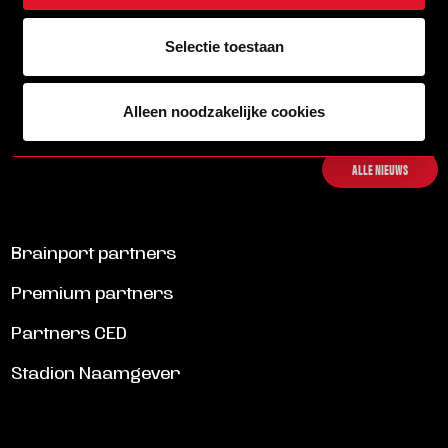
Selectie toestaan
13/07/2026 09:00
WEEKPROGRAMMA EERSTE ELFTAL HELMOND SPORT
Alleen noodzakelijke cookies
LEES MEER
ALLE NIEUWS
Brainport partners
Premium partners
Partners CED
Stadion Naamgever