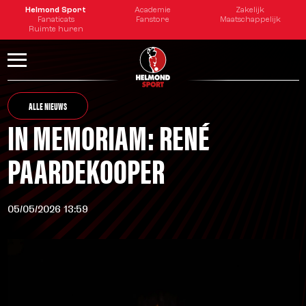
Helmond Sport
Academie
Zakelijk
Fanaticats
Fanstore
Maatschappelijk
Ruimte huren
ALLE NIEUWS
IN MEMORIAM: RENÉ
PAARDEKOOPER
05/05/2026 13:59