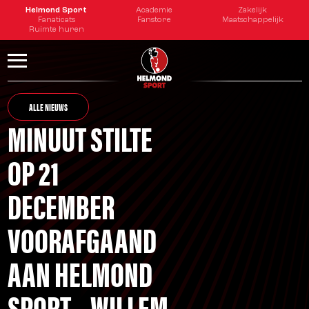
Helmond Sport
Academie
Zakelijk
Fanaticats
Fanstore
Maatschappelijk
Ruimte huren
ALLE NIEUWS
MINUUT STILTE
OP 21
DECEMBER
VOORAFGAAND
AAN HELMOND
SPORT – WILLEM