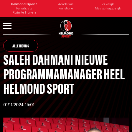
Helmond Sport
Academie
Zakelijk
Fanaticats
Fanstore
Maatschappelijk
Ruimte huren
ALLE NIEUWS
SALEH DAHMANI NIEUWE
PROGRAMMAMANAGER HEEL
HELMOND SPORT
01/11/2024 15:01