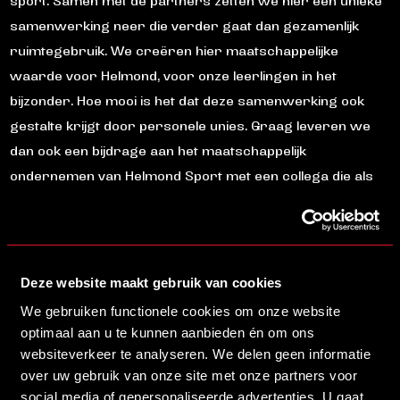
sport. Samen met de partners zetten we hier een unieke
samenwerking neer die verder gaat dan gezamenlijk
ruimtegebruik. We creëren hier maatschappelijke
waarde voor Helmond, voor onze leerlingen in het
bijzonder. Hoe mooi is het dat deze samenwerking ook
gestalte krijgt door personele unies. Graag leveren we
dan ook een bijdrage aan het maatschappelijk
ondernemen van Helmond Sport met een collega die als
geen ander de verbinding tussen onderwijs en sport
weet te vertalen naar concrete acties en activiteiten.”
Saleh Dahmani zelf over zijn nieuwe functie: “Ik ben heel
Deze website maakt gebruik van cookies
trots dat ik deze functie mag vervullen. In deze nieuwe rol
We gebruiken functionele cookies om onze website
hoop ik een mooie verbinding te creëren binnen de
optimaal aan u te kunnen aanbieden én om ons
campus en een bijdrage te leveren aan waardevolle
websiteverkeer te analyseren. We delen geen informatie
over uw gebruik van onze site met onze partners voor
samenwerkingen binnen heel Helmond. Samen komen we
social media of gepersonaliseerde advertenties. U gaat