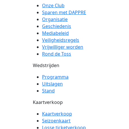
Onze Club
Sparen met DAPPRE
Organisatie
Geschiedenis
Mediabeleid
Veiligheidsregels
Vrijwilliger worden
Rond de Toss
Wedstrijden
Programma
Uitslagen
Stand
Kaartverkoop
Kaartverkoop
Seizoenkaart
Losse ticketverkoop