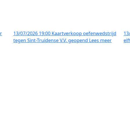
r
13/07/2026 19:00
Kaartverkoop oefenwedstrijd
13
tegen Sint-Truidense V.V. geopend
Lees meer
el