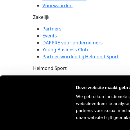
Voorwaarden
Zakelijk
Partners
Events
DAPPRE voor ondernemers
Young Business Club
Partner worden bij Helmond Sport
Helmond Sport
Rembrandtlaan 26B
5702 XZ Helmond
Deze website maakt gebru
We gebruiken functionele
info@helmondsport.nl
websiteverkeer te analyse
0492 524 721
partners voor social medi
onze website blijft gebruik
© 2026 Helmond Sport