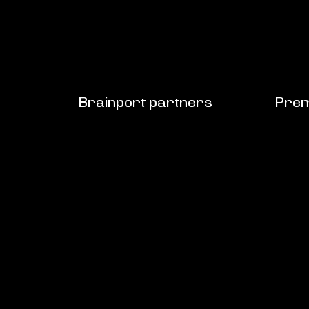
Brainport partners
Prem
SCHRIJF JE IN VOOR DE 
Schrijf je in voor de nieuwsbrief en blijf 
INSCHRIJVEN