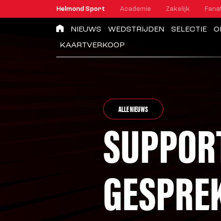
Helmond Sport
Academie
Zakelijk
Fana
NIEUWS
WEDSTRIJDEN
SELECTIE
O
KAARTVERKOOP
ALLE NIEUWS
SUPPORT
GESPRE