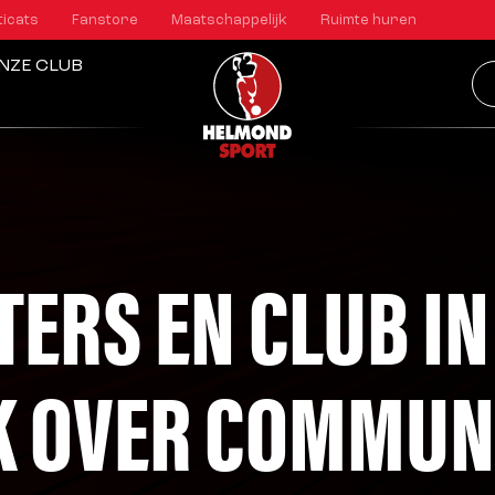
ticats
Fanstore
Maatschappelijk
Ruimte huren
NZE CLUB
ERS EN CLUB IN
K OVER COMMUN