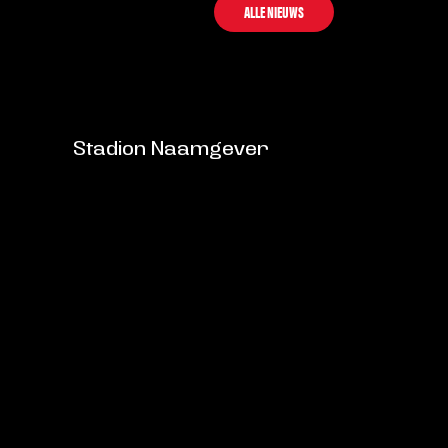
ALLE NIEUWS
Stadion Naamgever
info@helmondsport.nl
Rembrandtlaan 26B