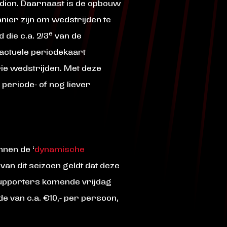
adion. Daarnaast is de opbouw
nier zijn om wedstrijden te
e
die c.a. 2/3
van de
e actuele periodekaart
rie wedstrijden. Met deze
 periode- of nog liever
nnen de ‘
dynamische
van dit seizoen geldt dat deze
 supporters komende vrijdag
 van c.a. €10,- per persoon,