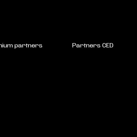
ium partners
Partners CED
NIEUWSBRIEF
Veelgestelde vragen
op de hoogte!
0492 524 721