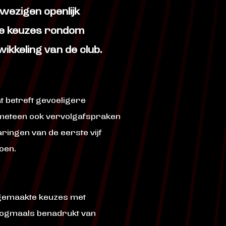
wezigen openlijk
de keuzes rondom
ikkeling van de club.
 betreft gevoeligere
 meteen ook vervolgafspraken
ringen van de eerste vijf
oen.
 gemaakte keuzes met
g nogmaals benadrukt van