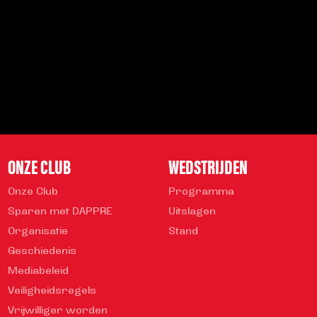
INSCHRIJVEN
Veelgestelde vragen
info@helmondsport.nl
0492 524 721
Rembrandtlaan 26B
ONZE CLUB
WEDSTRIJDEN
Onze Club
Programma
Sparen met DAPPRE
Uitslagen
Organisatie
Stand
Geschiedenis
Mediabeleid
Veiligheidsregels
Vrijwilliger worden