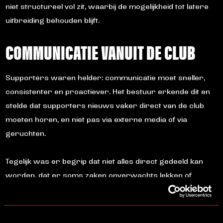
niet structureel vol zit, waarbij de mogelijkheid tot latere
uitbreiding behouden blijft.
COMMUNICATIE VANUIT DE CLUB
Supporters waren helder: communicatie moet sneller,
consistenter en proactiever. Het bestuur erkende dit en
stelde dat supporters nieuws vaker direct van de club
moeten horen, en niet pas via externe media of via
geruchten.
Tegelijk was er begrip dat niet alles direct gedeeld kan
worden, dat er soms zaken onverwachts lekken of
geruchten worden verspreid. De gezamenlijke conclusie:
wat wél gedeeld kan worden, moet duidelijk en gelijktijdig
via alle kanalen gebeuren. Het bestuur gaf aan hierin