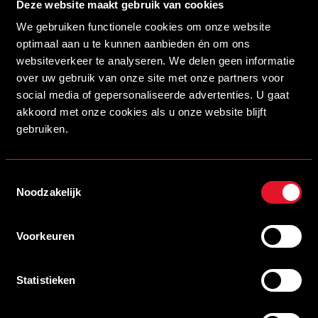
Deze website maakt gebruik van cookies
zichtbaar te willen verbeteren, bij zowel positief als
We gebruiken functionele cookies om onze website
negatief nieuws.
optimaal aan u te kunnen aanbieden én om ons
websiteverkeer te analyseren. We delen geen informatie
OPEN DAG EN SAMENWERKING
over uw gebruik van onze site met onze partners voor
SUPPORTERSGROEPEN
social media of gepersonaliseerde advertenties. U gaat
akkoord met onze cookies als u onze website blijft
gebruiken.
De open dag werd gezien als een kans om de verbinding
met Helmond, de Peel en de achterban te versterken.
Toestemmingsselectie
Supportersgroepen gaven aan actief te willen
Noodzakelijk
meewerken; de club nam dit aanbod positief aan.
Voorkeuren
Het streven is om, waar mogelijk vóór de bouwvak, een
beter voorbereide open dag te organiseren dan vorig
Statistieken
jaar, met activiteiten in en rondom het stadion. Ook dit
wordt opgepakt in een gezamenlijke werkgroep van