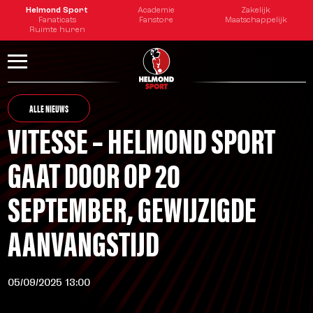
Helmond Sport
Academie
Zakelijk
Fanaticats
Fanstore
Maatschappelijk
Ruimte huren
ALLE NIEUWS
VITESSE – HELMOND SPORT
GAAT DOOR OP 20
SEPTEMBER, GEWIJZIGDE
AANVANGSTIJD
05/09/2025 13:00