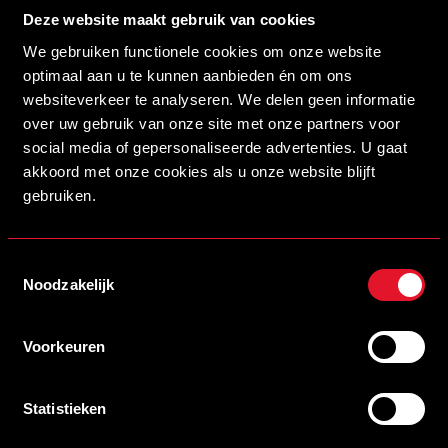
Deze website maakt gebruik van cookies
MELD EEN POTENTIËLE PARTNER AAN
We gebruiken functionele cookies om onze website
optimaal aan u te kunnen aanbieden én om ons
websiteverkeer te analyseren. We delen geen informatie
Aanmelden is niet meer mogelijk.
over uw gebruik van onze site met onze partners voor
social media of gepersonaliseerde advertenties. U gaat
akkoord met onze cookies als u onze website blijft
Brainport partners
gebruiken.
Premium partners
Toestemmingsselectie
Partners CED
Noodzakelijk
Stadion Naamgever
Voorkeuren
SCHRIJF JE IN VOOR DE NIEUWSBRIEF
Statistieken
Schrijf je in voor de nieuwsbrief en blijf op de hoogte!