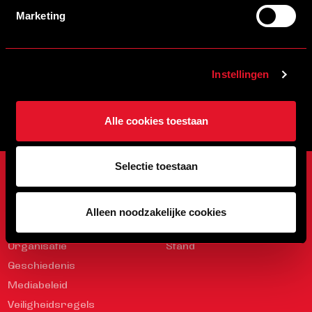
Marketing
INSCHRIJVEN
Veelgestelde vragen
info@helmondsport.nl
Instellingen
0492 524 721
Rembrandtlaan 26B
Alle cookies toestaan
Selectie toestaan
ONZE CLUB
WEDSTRIJDEN
Onze Club
Programma
Alleen noodzakelijke cookies
Sparen met DAPPRE
Uitslagen
Organisatie
Stand
Geschiedenis
Mediabeleid
Veiligheidsregels