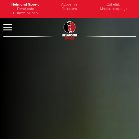
Helmond Sport
Academie
Zakelijk
Fanaticats
Fanstore
Maatschappelijk
Ruimte huren