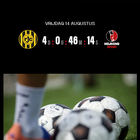
VRIJDAG 14 AUGUSTUS
4
0
46
12
:
:
:
D
U
M
S