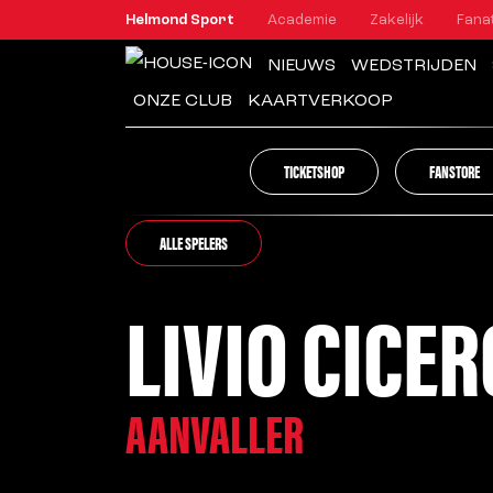
Helmond Sport
Academie
Zakelijk
Fana
NIEUWS
WEDSTRIJDEN
ONZE CLUB
KAARTVERKOOP
TICKETSHOP
FANSTORE
ALLE SPELERS
LIVIO CICER
AANVALLER