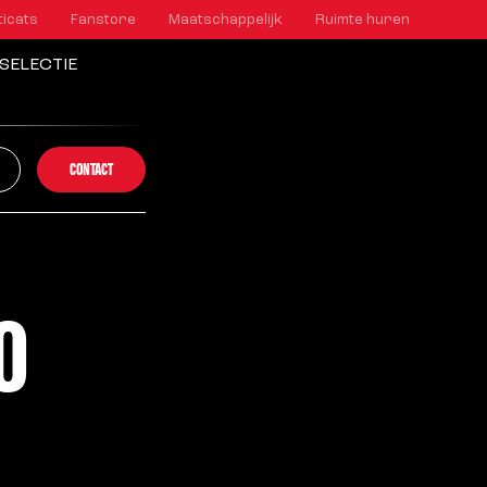
ticats
Fanstore
Maatschappelijk
Ruimte huren
SELECTIE
CONTACT
O