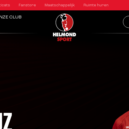
ticats
Fanstore
Maatschappelijk
Ruimte huren
NZE CLUB
UZ