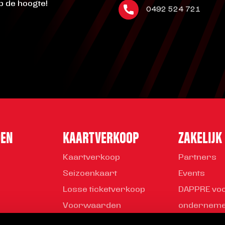
op de hoogte!
0492 524 721
DEN
KAARTVERKOOP
ZAKELIJK
Kaartverkoop
Partners
Seizoenkaart
Events
Losse ticketverkoop
DAPPRE vo
Voorwaarden
ondernem
Young Busi