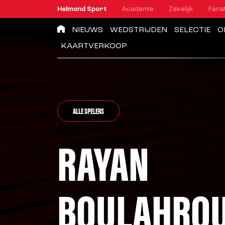
Helmond Sport
Academie
Zakelijk
Fana
NIEUWS
WEDSTRIJDEN
SELECTIE
O
KAARTVERKOOP
ALLE SPELERS
RAYAN
BOULAHRO