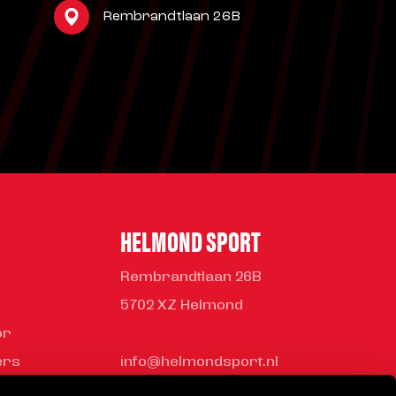
Rembrandtlaan 26B
HELMOND SPORT
Rembrandtlaan 26B
5702 XZ Helmond
or
ers
info@helmondsport.nl
ness Club
0492 524 721