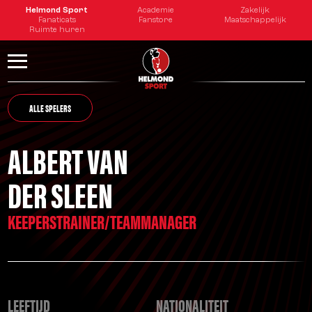
Helmond Sport
Academie
Zakelijk
Fanaticats
Fanstore
Maatschappelijk
Ruimte huren
ALLE SPELERS
ALBERT VAN
DER SLEEN
KEEPERSTRAINER/TEAMMANAGER
LEEFTIJD
NATIONALITEIT