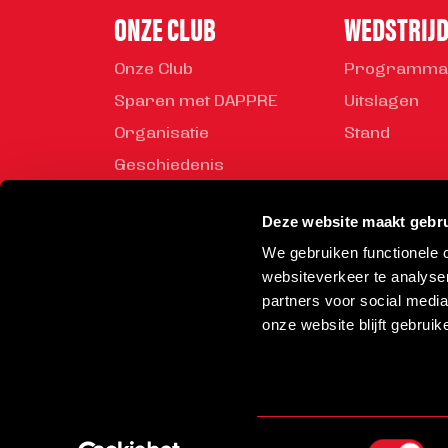
ONZE CLUB
WEDSTRIJ
Onze Club
Programma
Sparen met DAPPRE
Uitslagen
Organisatie
Stand
Geschiedenis
Mediabeleid
Deze website maakt gebru
Veiligheidsregels
We gebruiken functionele
Vrijwilliger worden
websiteverkeer te analyse
Rond de Toss
partners voor social medi
onze website blijft gebruik
© 2026 Helmond Sport
Toestemmingsselectie