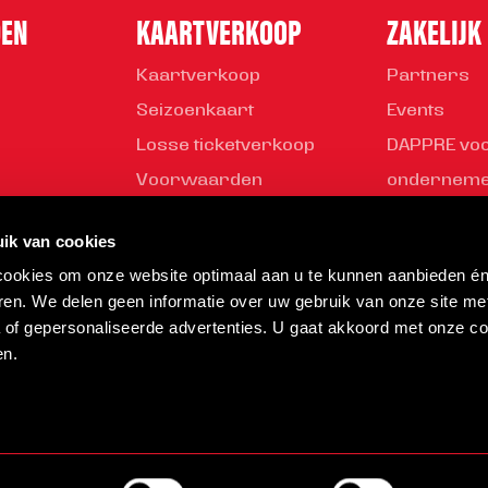
DEN
KAARTVERKOOP
ZAKELIJK
Kaartverkoop
Partners
Seizoenkaart
Events
Losse ticketverkoop
DAPPRE vo
Voorwaarden
ondernem
Young Busi
ik van cookies
Partner wo
 cookies om onze website optimaal aan u te kunnen aanbieden é
Helmond Sp
ren. We delen geen informatie over uw gebruik van onze site me
a of gepersonaliseerde advertenties. U gaat akkoord met onze co
en.
Disclaimer
Privacy statement
Webs