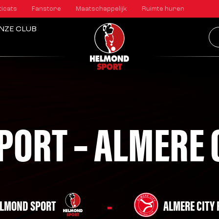
ticats
Fanstore
Maatschappelijk
Ruimte huren
NZE CLUB
ORT – ALMERE C
-
LMOND SPORT
ALMERE CITY 