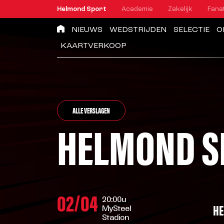
Helmond Sport
Academie
Zakelijk
Fana
NIEUWS
WEDSTRIJDEN
SELECTIE
O
KAARTVERKOOP
ALLE VERSLAGEN
HELMOND SP
02/04
20:00u
HE
MySteel
Stadion