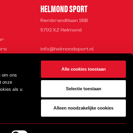
HELMOND SPORT
Rembrandtlaan 26B
5702 XZ Helmond
or
ers
info@helmondsport.nl
ness Club
0492 524 721
rden bij
Alle cookies toestaan
n om ons
ort
t onze
Selectie toestaan
okies als u
Alleen noodzakelijke cookies
ite door Stay Awake