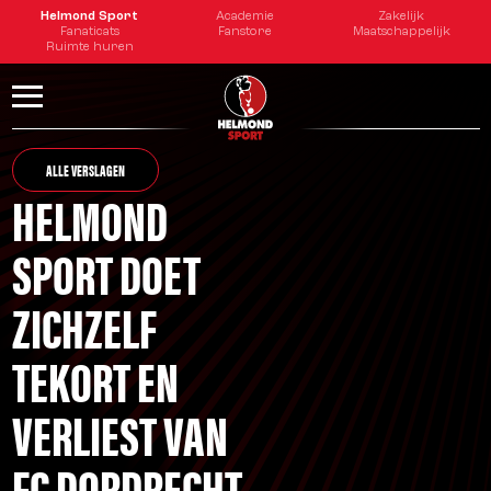
Helmond Sport
Academie
Zakelijk
Fanaticats
Fanstore
Maatschappelijk
Ruimte huren
ALLE VERSLAGEN
HELMOND
SPORT DOET
ZICHZELF
TEKORT EN
VERLIEST VAN
FC DORDRECHT