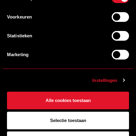
sterk aan de tweede helft en wist in de openingsfase
meerdere kansen te creëren. De ploeg van Bogers bleef
Voorkeuren
goed voetbal vertonen en kwam via Daneels erg dicht bij
een gelijkmaker. Echter slaagde Helmond Sport er niet in
om zichzelf te belonen en na een uur spelen bleef de stand
Statistieken
e
0-1. In de 67
minuut kwamen de bezoekers ontzettend
dicht bij een tweede doelpunt. Nadat Van der Steen in
Marketing
eerste instantie de bal knap wist te keren, kon de doelman
niet voorkomen dat FC Dordrecht een uitgelezen
mogelijkheid kreeg om via de rebound de bal in het open
Instellingen
doel te schieten. Echter kwam Helmond Sport goed weg
en wist Pachonik het schot te blokken. In deze fase van de
Alle cookies toestaan
wedstrijd ging het gevaar over en weer en duurde het
niet lang voor Helmond Sport aanvallend gevaar wist te
stichten. Via een scherpe voorzet vanaf de rechterflank
Selectie toestaan
werd Van den Hurk bereikt die de bal op de lat kopte. In de