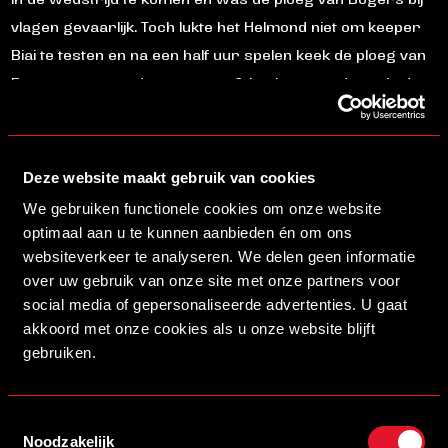
in de wedstrijd te komen en was de ploeg van Bogers bij
vlagen gevaarlijk. Toch lukte het Helmond niet om keeper
Biai te testen en na een half uur spelen keek de ploeg van
Bogers nog steeds tegen een 0-1 achterstand aan. In de
slotfase van de eerste helft was het Essakkati die het
eerste schot op doel vanuit Helmondse kant wist te
produceren, maar verder kwam Helmond Sport niet. De
Deze website maakt gebruik van cookies
ploeg uit Dordrecht wist verder geen kansen te creëren,
We gebruiken functionele cookies om onze website
en de ploeg van Bogers ging met een achterstand van
optimaal aan u te kunnen aanbieden én om ons
één doelpunt de rust in.
websiteverkeer te analyseren. We delen geen informatie
over uw gebruik van onze site met onze partners voor
social media of gepersonaliseerde advertenties. U gaat
Dekkers debuteert
akkoord met onze cookies als u onze website blijft
gebruiken.
Nadat de ploeg van Bogers in de eerste helft op een
minimale achterstand kwam, was het nu de taak om het tij
te keren en de stand om te draaien. Helmond Sport begon
Toestemmingsselectie
Noodzakelijk