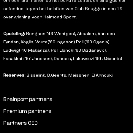
om een late treffer op het bord te zetten, en eindigde het
oefenduel tegen het beloften van Club Brugge in een 1-2
overwinning voor Helmond Sport.
Opstelling:
Bergsen(’46 Wentges), Absalem, Van den
Eynden, Koglin, Voute(’60 Ingason) Poll,(’60 Ogenia)
Ludwig(‘46 Makanza), Poll Llonch(’60 Dizdarević),
Essakkati(’67 Janssen), Daneels, Łukowicz(’60 J.Geerts)
Reserves:
Bisselink, D.Geerts, Meissner, El Arnouki
Brainport partners
Premium partners
Partners CED