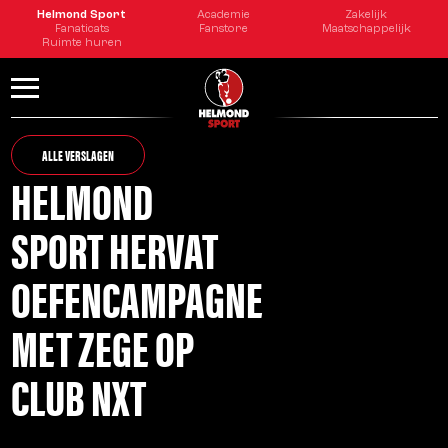
Helmond Sport
Academie
Zakelijk
Fanaticats
Fanstore
Maatschappelijk
Ruimte huren
ALLE VERSLAGEN
HELMOND
SPORT HERVAT
OEFENCAMPAGNE
MET ZEGE OP
CLUB NXT