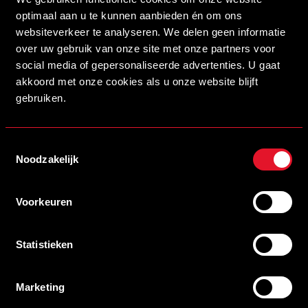
optimaal aan u te kunnen aanbieden én om ons
websiteverkeer te analyseren. We delen geen informatie
over uw gebruik van onze site met onze partners voor
social media of gepersonaliseerde advertenties. U gaat
akkoord met onze cookies als u onze website blijft
POL LLONCH TREZEKER
gebruiken.
De bezoekers schoten uit de startblokken in de tweede
Toestemmingsselectie
helft en wisten binnen enkele minuten het net te vinden. Na
Noodzakelijk
een goede bal van achteruit brak Hinoke gevaarlijk door
en zette hij zijn ploeg op een 0-1 voorsprong. Na deze
Voorkeuren
tegentreffer probeerde Helmond Sport zich snel terug te
knokken en verhoogde het team de aanvallende druk. Na
Statistieken
een op maat gegeven pass van Lennerd Daneels was het
aanvoerder Pol Llonch die met een hard schot de Osse
Marketing
keeper wist te passeren en de stand naar 1-1 bracht. Niet