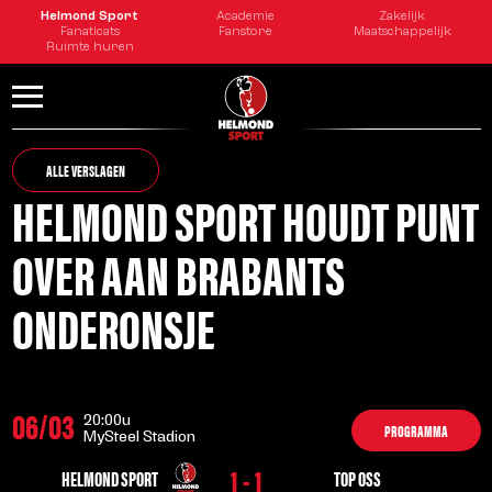
Helmond Sport
Academie
Zakelijk
Fanaticats
Fanstore
Maatschappelijk
Ruimte huren
ALLE VERSLAGEN
HELMOND SPORT HOUDT PUNT
OVER AAN BRABANTS
ONDERONSJE
06/03
20:00u
PROGRAMMA
MySteel Stadion
1 - 1
HELMOND SPORT
TOP OSS