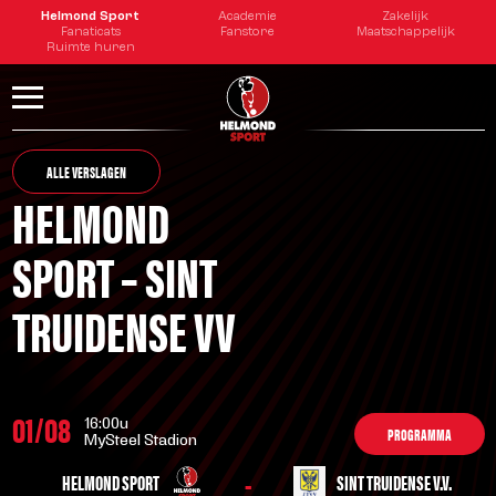
Helmond Sport
Academie
Zakelijk
Fanaticats
Fanstore
Maatschappelijk
Ruimte huren
ALLE VERSLAGEN
HELMOND
SPORT – SINT
TRUIDENSE VV
01/08
16:00u
PROGRAMMA
MySteel Stadion
-
HELMOND SPORT
SINT TRUIDENSE V.V.