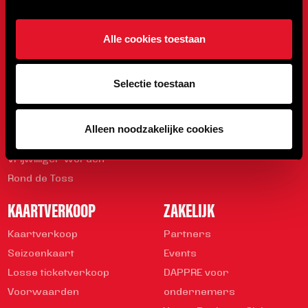
ONZE CLUB
WEDSTRIJDEN
Alle cookies toestaan
Onze Club
Programma
Sparen met DAPPRE
Uitslagen
Selectie toestaan
Organisatie
Stand
Geschiedenis
Mediabeleid
Alleen noodzakelijke cookies
Veiligheidsregels
Vrijwilliger worden
Rond de Toss
KAARTVERKOOP
ZAKELIJK
Kaartverkoop
Partners
Seizoenkaart
Events
Losse ticketverkoop
DAPPRE voor
Voorwaarden
ondernemers