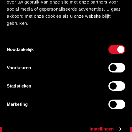
over uw gebruik van onze site met onze partners voor
social media of gepersonaliseerde advertenties. U gaat
Partners CED
akkoord met onze cookies als u onze website blijft
Stadion Naamgever
gebruiken.
Toestemmingsselectie
SCHRIJF JE IN VOOR DE NIEUWSBRIEF
Noodzakelijk
Schrijf je in voor de nieuwsbrief en blijf op de hoogte!
Voorkeuren
INSCHRIJVEN
Statistieken
Veelgestelde vragen
info@helmondsport.nl
Marketing
0492 524 721
Rembrandtlaan 26B
Instellingen