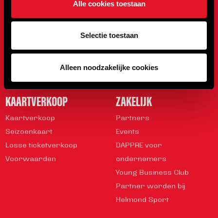
Alle cookies toestaan
Organisatie
Stand
Geschiedenis
Selectie toestaan
Mediabeleid
Veiligheidsregels
Vrijwilliger worden
Alleen noodzakelijke cookies
Rond de Toss
KAARTVERKOOP
ZAKELIJK
Kaartverkoop
Partners
Seizoenkaart
Events
Losse ticketverkoop
DAPPRE voor
Voorwaarden
ondernemers
Young Business Club
Partner worden bij
Helmond Sport