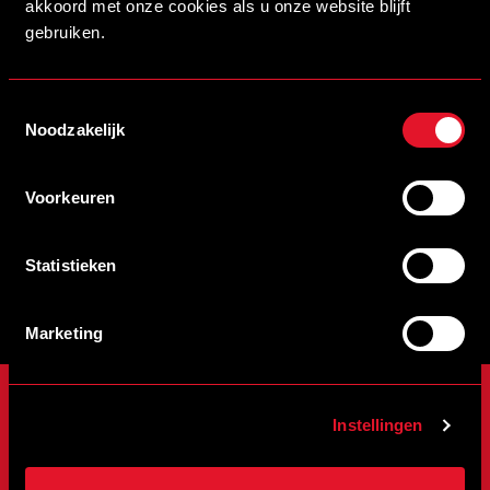
akkoord met onze cookies als u onze website blijft
gebruiken.
SCHRIJF JE IN VOOR DE NIEUWSBRIEF
Schrijf je in voor de nieuwsbrief en blijf op de hoogte!
Toestemmingsselectie
Noodzakelijk
INSCHRIJVEN
Voorkeuren
Veelgestelde vragen
info@helmondsport.nl
Statistieken
0492 524 721
Rembrandtlaan 26B
Marketing
ONZE CLUB
WEDSTRIJDEN
Instellingen
Onze Club
Programma
Sparen met DAPPRE
Uitslagen