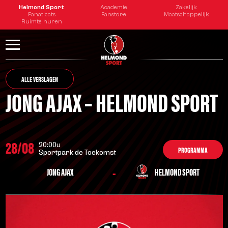
Helmond Sport
Academie
Zakelijk
Fanaticats
Fanstore
Maatschappelijk
Ruimte huren
ALLE VERSLAGEN
JONG AJAX – HELMOND SPORT
28/08
20:00u
PROGRAMMA
Sportpark de Toekomst
-
JONG AJAX
HELMOND SPORT