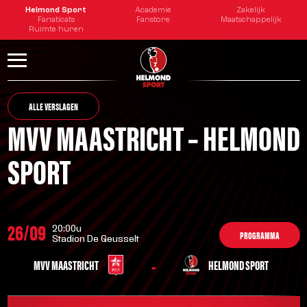
Helmond Sport
Academie
Zakelijk
Fanaticats
Fanstore
Maatschappelijk
Ruimte huren
ALLE VERSLAGEN
MVV MAASTRICHT – HELMOND
SPORT
26/09
20:00u
PROGRAMMA
Stadion De Geusselt
-
MVV MAASTRICHT
HELMOND SPORT