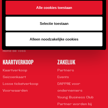
Onze Club
Programma
Alle cookies toestaan
Sparen met DAPPRE
Uitslagen
Organisatie
Stand
Selectie toestaan
Geschiedenis
Mediabeleid
Veiligheidsregels
Alleen noodzakelijke cookies
Vrijwilliger worden
Rond de Toss
KAARTVERKOOP
ZAKELIJK
Kaartverkoop
Partners
Seizoenkaart
Events
Losse ticketverkoop
DAPPRE voor
Voorwaarden
ondernemers
Young Business Club
Partner worden bij