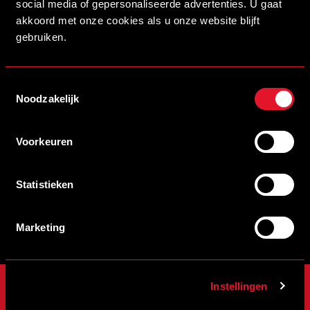
social media of gepersonaliseerde advertenties. U gaat
Stadion Naamgever
akkoord met onze cookies als u onze website blijft
gebruiken.
SCHRIJF JE IN VOOR DE NIEUWSBRIEF
Toestemmingsselectie
Noodzakelijk
Schrijf je in voor de nieuwsbrief en blijf op de hoogte!
INSCHRIJVEN
Voorkeuren
Statistieken
Veelgestelde vragen
info@helmondsport.nl
0492 524 721
Rembrandtlaan 26B
Marketing
Instellingen
ONZE CLUB
WEDSTRIJDEN