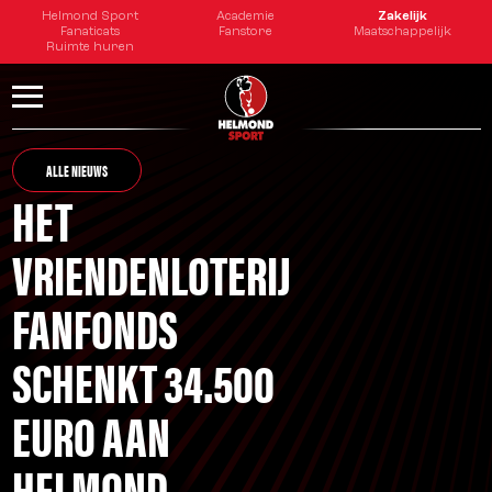
Helmond Sport
Academie
Zakelijk
Fanaticats
Fanstore
Maatschappelijk
Ruimte huren
ALLE NIEUWS
HET
VRIENDENLOTERIJ
FANFONDS
SCHENKT 34.500
EURO AAN
HELMOND