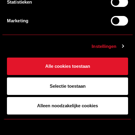
Statistieken
Marketing
Instellingen
Alle cookies toestaan
Selectie toestaan
13/06/2026 09:30
Alleen noodzakelijke cookies
VERANDACI NIEUWE BUSINESS PARTNER VAN HELMOND SPORT
LEES MEER