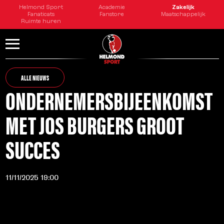
Helmond Sport
Academie
Zakelijk
Fanaticats
Fanstore
Maatschappelijk
Ruimte huren
ALLE NIEUWS
ONDERNEMERSBIJEENKOMST
MET JOS BURGERS GROOT
SUCCES
11/11/2025 19:00