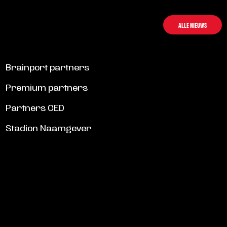
LEES MEER
ALLE NIEUWS
Brainport partners
Premium partners
Partners CED
Stadion Naamgever
SCHRIJF JE IN VOOR DE NIEUWSBRIEF
Schrijf je in voor de nieuwsbrief en blijf op de hoogte!