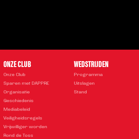
INSCHRIJVEN
Veelgestelde vragen
info@helmondsport.nl
0492 524 721
Rembrandtlaan 26B
ONZE CLUB
WEDSTRIJDEN
Onze Club
Programma
Sparen met DAPPRE
Uitslagen
Organisatie
Stand
Geschiedenis
Mediabeleid
Veiligheidsregels
Vrijwilliger worden
Rond de Toss