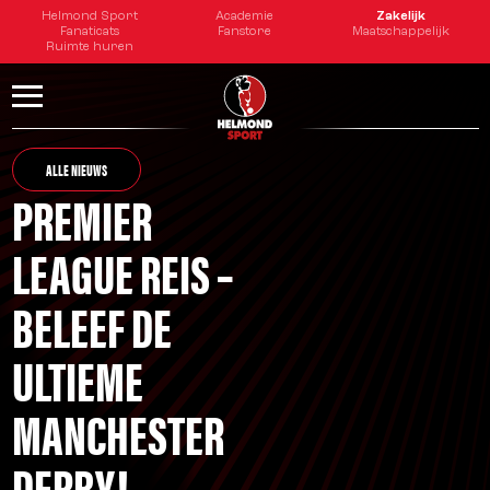
Helmond Sport
Academie
Zakelijk
Fanaticats
Fanstore
Maatschappelijk
Ruimte huren
ALLE NIEUWS
PREMIER
LEAGUE REIS –
BELEEF DE
ULTIEME
MANCHESTER
DERBY!