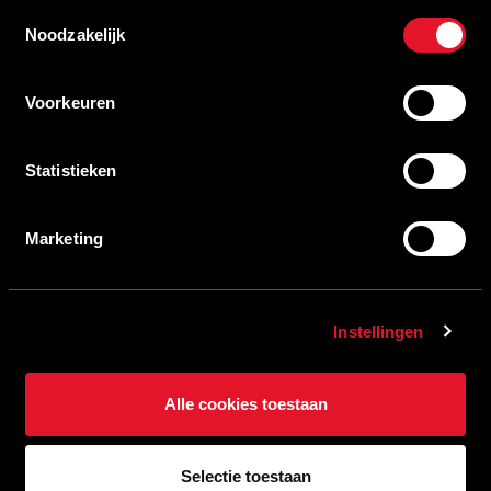
Toestemmingsselectie
Noodzakelijk
Voorkeuren
Statistieken
0 van 600 max. aantal karakters
Marketing
Instellingen
We nemen binnenkort contact met je op om de nodige
Alle cookies toestaan
gegevens op te vragen. Je ontvangt dan ook aanvullende
informatie van ons. Bij vragen kun je mailen naar
sales@helmondsport.nl
of contact opnemen met je vaste
Selectie toestaan